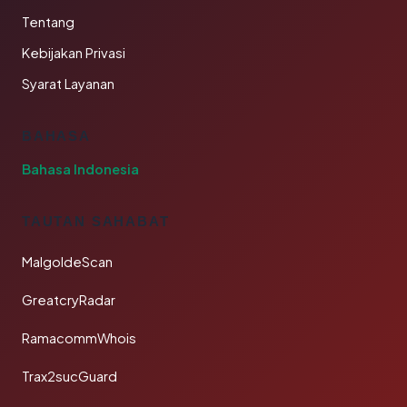
Tentang
Kebijakan Privasi
Syarat Layanan
BAHASA
Bahasa Indonesia
TAUTAN SAHABAT
MalgoldeScan
GreatcryRadar
RamacommWhois
Trax2sucGuard