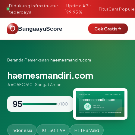
Didukung infrastruktur
Uptime API:
·
Fitur
Cara
Popule
tepercaya
99.95%
BungaayuScore
Cek Gratis
Beranda
›
Pemeriksaan
›
haemesmandiri.com
haemesmandiri.com
#6C5FC760 · Sangat Aman
95
/ 100
Indonesia
101.50.1.99
HTTPS Valid