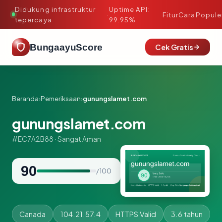
Didukung infrastruktur
Uptime API:
·
Fitur
Cara
Popule
tepercaya
99.95%
BungaayuScore
Cek Gratis
Beranda
›
Pemeriksaan
›
gunungslamet.com
gunungslamet.com
#EC7A2B88 · Sangat Aman
90
/ 100
Canada
104.21.57.4
HTTPS Valid
3.6 tahun