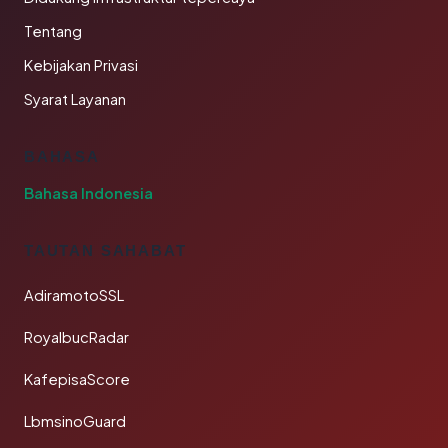
Tentang
Kebijakan Privasi
Syarat Layanan
BAHASA
Bahasa Indonesia
TAUTAN SAHABAT
AdiramotoSSL
RoyalbucRadar
KafepisaScore
LbmsinoGuard