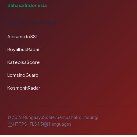
Bahasa Indonesia
TAUTAN SAHABAT
AdiramotoSSL
RoyalbucRadar
KafepisaScore
LbmsinoGuard
KosmonitRadar
© 2026 BungaayuScore. Semua hak dilindungi.
HTTPS · TLS 1.3
1 languages