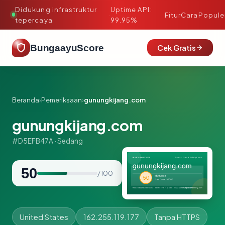
Didukung infrastruktur
Uptime API:
·
Fitur
Cara
Popule
tepercaya
99.95%
BungaayuScore
Cek Gratis
Beranda
›
Pemeriksaan
›
gunungkijang.com
gunungkijang.com
#D5EFB47A · Sedang
50
/ 100
United States
162.255.119.177
Tanpa HTTPS