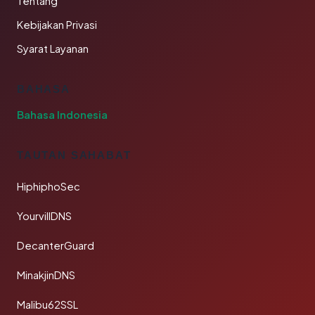
Tentang
Kebijakan Privasi
Syarat Layanan
BAHASA
Bahasa Indonesia
TAUTAN SAHABAT
HiphiphoSec
YourvillDNS
DecanterGuard
MinakjinDNS
Malibu62SSL