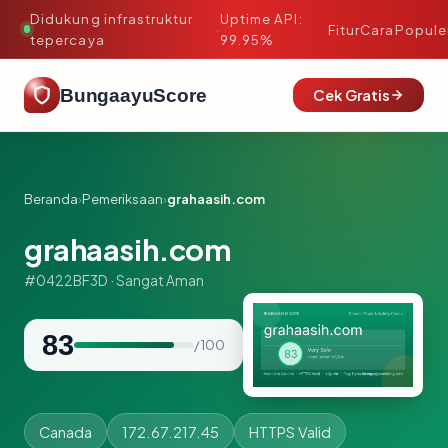
Didukung infrastruktur
Uptime API:
·
Fitur
Cara
Popule
tepercaya
99.95%
BungaayuScore
Cek Gratis
Beranda
›
Pemeriksaan
›
grahaasih.com
grahaasih.com
#0422BF3D · Sangat Aman
83
/ 100
Canada
172.67.217.45
HTTPS Valid