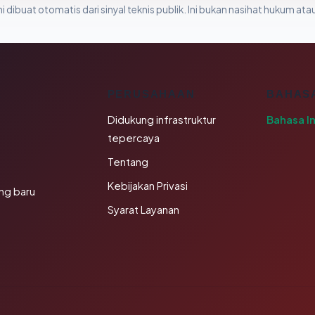
i dibuat otomatis dari sinyal teknis publik. Ini bukan nasihat hukum atau
K
PERUSAHAAN
BAHAS
Didukung infrastruktur
Bahasa I
tepercaya
Tentang
Kebijakan Privasi
ng baru
Syarat Layanan