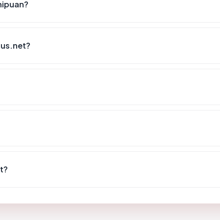
nipuan?
us.net?
t?