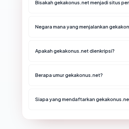
Bisakah gekakonus.net menjadi situs pe
Negara mana yang menjalankan gekakon
Apakah gekakonus.net dienkripsi?
Berapa umur gekakonus.net?
Siapa yang mendaftarkan gekakonus.ne