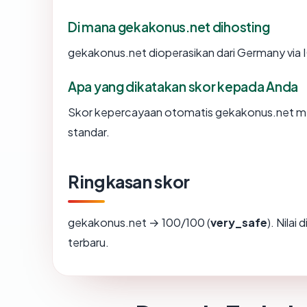
Di mana gekakonus.net dihosting
gekakonus.net dioperasikan dari Germany via
Apa yang dikatakan skor kepada Anda
Skor kepercayaan otomatis gekakonus.net men
standar.
Ringkasan skor
gekakonus.net → 100/100 (
very_safe
). Nilai
terbaru.