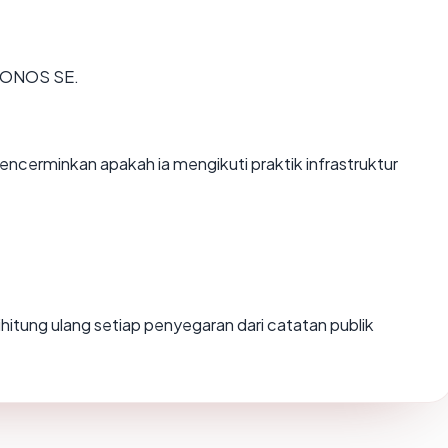
 IONOS SE.
cerminkan apakah ia mengikuti praktik infrastruktur
 dihitung ulang setiap penyegaran dari catatan publik