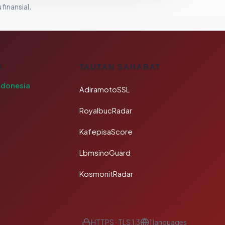
 finansial.
A
TAUTAN SAHABAT
ndonesia
AdiramotoSSL
RoyalbucRadar
KafepisaScore
LbmsinoGuard
KosmonitRadar
HTTPS · TLS 1.3
1 languages