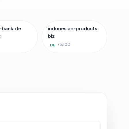
-bank.de
indonesian-products.
biz
0
75/100
DE