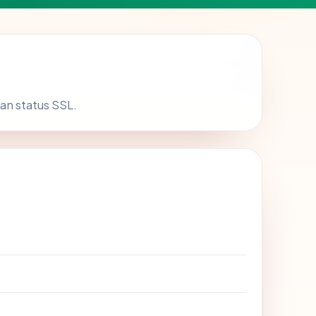
an status SSL.