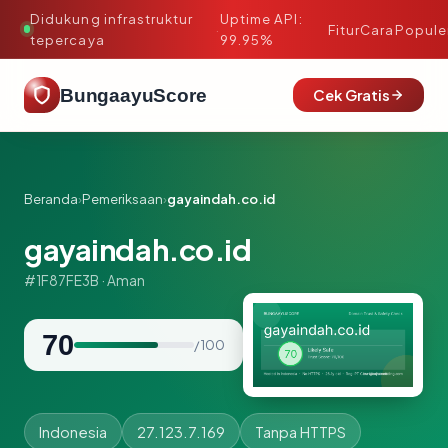
Didukung infrastruktur
Uptime API:
·
Fitur
Cara
Popule
tepercaya
99.95%
BungaayuScore
Cek Gratis
Beranda
›
Pemeriksaan
›
gayaindah.co.id
gayaindah.co.id
#1F87FE3B · Aman
70
/ 100
Indonesia
27.123.7.169
Tanpa HTTPS