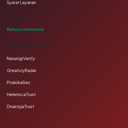
Syarat Layanan
BAHASA
Bahasa Indonesia
TAUTAN SAHABAT
NasarigrVerify
GreatcryRadar
PitalokaSec
HelenscaTrust
DnastyjaTrust