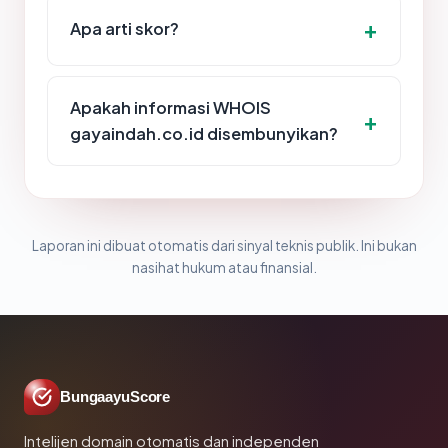
Apa arti skor?
Apakah informasi WHOIS
gayaindah.co.id disembunyikan?
Laporan ini dibuat otomatis dari sinyal teknis publik. Ini bukan
nasihat hukum atau finansial.
BungaayuScore
Intelijen domain otomatis dan independen