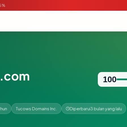
95%
n.com
100
ahun
Tucows Domains Inc.
Diperbarui
3 bulan yang lalu