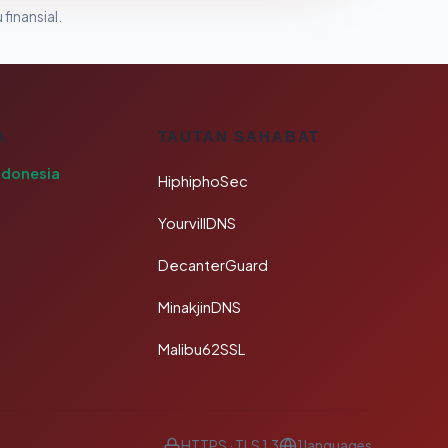
 finansial.
A
TAUTAN SAHABAT
ndonesia
HiphiphoSec
YourvillDNS
DecanterGuard
MinakjinDNS
Malibu62SSL
HTTPS · TLS 1.3
1 languages