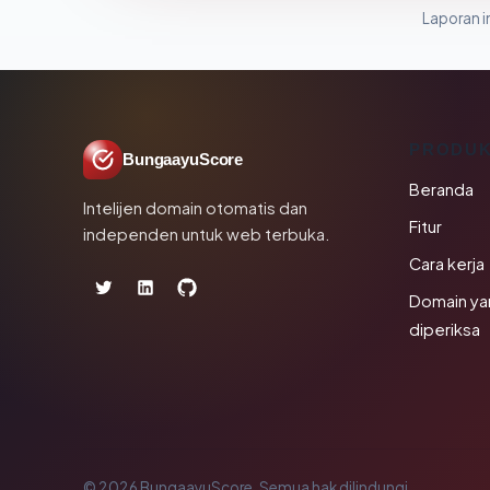
Laporan in
PRODU
BungaayuScore
Beranda
Intelijen domain otomatis dan
Fitur
independen untuk web terbuka.
Cara kerja
Domain ya
diperiksa
© 2026 BungaayuScore. Semua hak dilindungi.