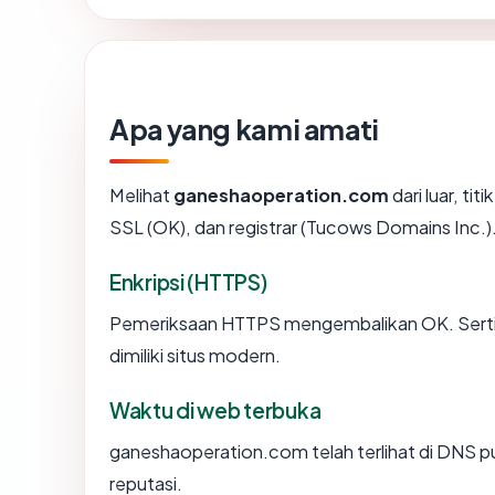
Apa yang kami amati
Melihat
ganeshaoperation.com
dari luar, ti
SSL (OK), dan registrar (Tucows Domains Inc.)
Enkripsi (HTTPS)
Pemeriksaan HTTPS mengembalikan OK. Sertifi
dimiliki situs modern.
Waktu di web terbuka
ganeshaoperation.com telah terlihat di DNS pub
reputasi.