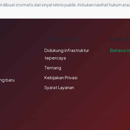
i dibuat otomatis dari sinyal teknis publik. Ini bukan nasihat hukum atau
K
PERUSAHAAN
BAHAS
Didukung infrastruktur
Bahasa I
tepercaya
Tentang
Kebijakan Privasi
ng baru
Syarat Layanan