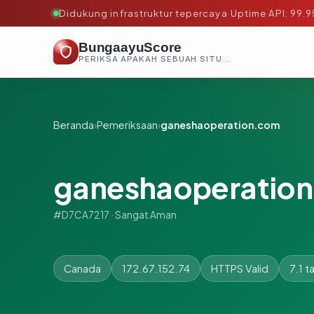
Didukung infrastruktur tepercaya
·
Uptime API: 99.
BungaayuScore
PERIKSA APAKAH SEBUAH SITUS AMAN, TEPERCAYA, DAN TERVERIFIKASI DALAM HITUNGAN DETIK.
Beranda
›
Pemeriksaan
›
ganeshaoperation.com
ganeshaoperatio
#D7CA7217 · Sangat Aman
Canada
172.67.152.74
HTTPS Valid
7.1 t