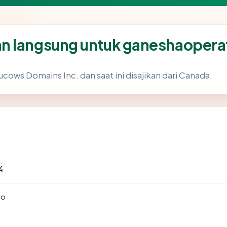
n langsung untuk ganeshaoper
ucows Domains Inc. dan saat ini disajikan dari Canada.
4
to