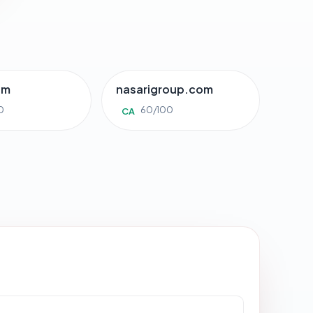
om
nasarigroup.com
0
60/100
CA