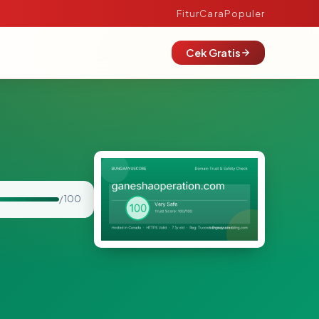
Fitur
Cara
Populer
Cek Gratis
/ 100