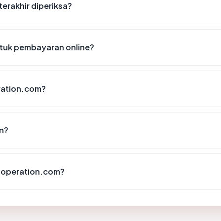
erakhir diperiksa?
tuk pembayaran online?
ration.com?
n?
aoperation.com?