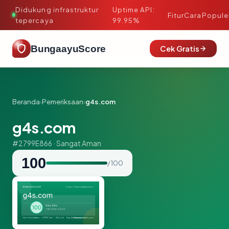
Didukung infrastruktur
Uptime API:
·
Fitur
Cara
Popule
tepercaya
99.95%
BungaayuScore
Cek Gratis
Beranda
›
Pemeriksaan
›
g4s.com
g4s.com
#2799E866 · Sangat Aman
100
/ 100