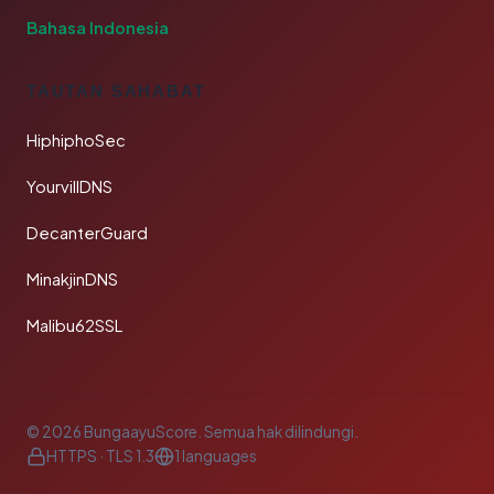
Bahasa Indonesia
TAUTAN SAHABAT
HiphiphoSec
YourvillDNS
DecanterGuard
MinakjinDNS
Malibu62SSL
© 2026 BungaayuScore. Semua hak dilindungi.
HTTPS · TLS 1.3
1 languages