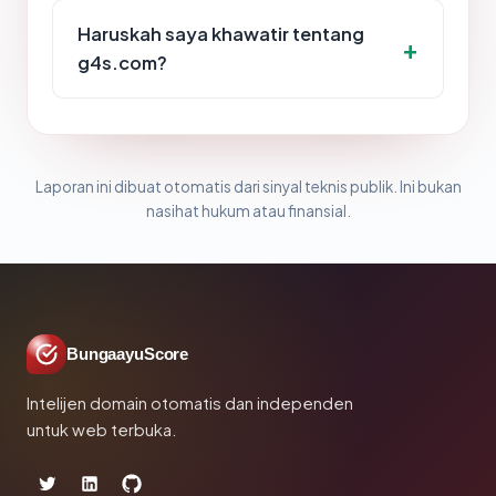
Haruskah saya khawatir tentang
g4s.com?
Laporan ini dibuat otomatis dari sinyal teknis publik. Ini bukan
nasihat hukum atau finansial.
BungaayuScore
Intelijen domain otomatis dan independen
untuk web terbuka.