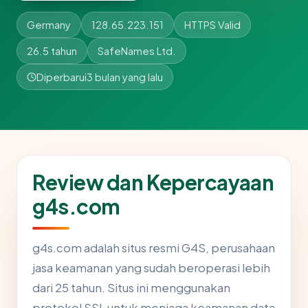
Germany
128.65.223.151
HTTPS Valid
26.5 tahun
SafeNames Ltd.
Diperbarui
3 bulan yang lalu
Review dan Kepercayaan
g4s.com
g4s.com adalah situs resmi G4S, perusahaan
jasa keamanan yang sudah beroperasi lebih
dari 25 tahun. Situs ini menggunakan
protokol SSL untuk menjaga keamanan data