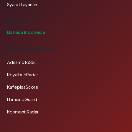
Syarat Layanan
BAHASA
Bahasa Indonesia
TAUTAN SAHABAT
AdiramotoSSL
RoyalbucRadar
KafepisaScore
LbmsinoGuard
KosmonitRadar