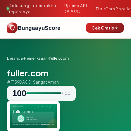
Didukung infrastruktur
Uptime API:
·
Fitur
Cara
Popule
tepercaya
99.95%
BungaayuScore
Cek Gratis
Beranda
›
Pemeriksaan
›
fuller.com
fuller.com
#F159DAC5 · Sangat Aman
100
/ 100