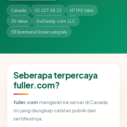
Canada
23.227.38.32
HTTPS Valid
35 tahun
GoDaddy.com, LLC
Diperbarui
3 bulan yang lalu
Seberapa terpercaya
fuller.com?
fuller.com
mengarah ke server di Canada.
Ini yang diungkap catatan publik dan
sertifikatnya.