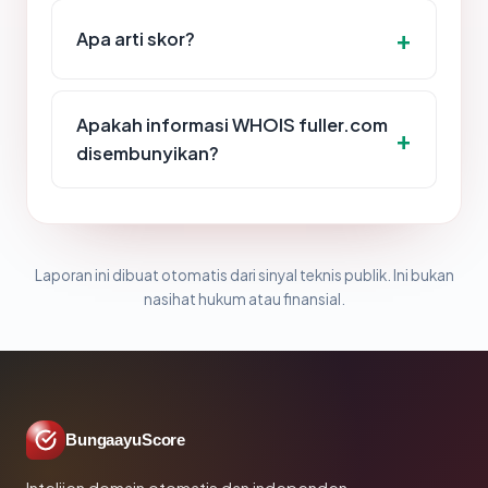
Apa arti skor?
Apakah informasi WHOIS fuller.com
disembunyikan?
Laporan ini dibuat otomatis dari sinyal teknis publik. Ini bukan
nasihat hukum atau finansial.
BungaayuScore