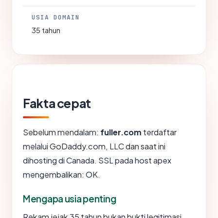
USIA DOMAIN
35 tahun
Fakta cepat
Sebelum mendalam:
fuller.com
terdaftar
melalui GoDaddy.com, LLC dan saat ini
dihosting di Canada. SSL pada host apex
mengembalikan: OK.
Mengapa usia penting
Rekam jejak 35 tahun bukan bukti legitimasi,