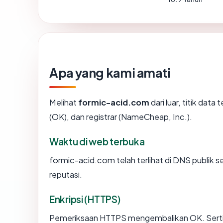
Apa yang kami amati
Melihat
formic-acid.com
dari luar, titik dat
(OK), dan registrar (NameCheap, Inc.).
Waktu di web terbuka
formic-acid.com telah terlihat di DNS publik s
reputasi.
Enkripsi (HTTPS)
Pemeriksaan HTTPS mengembalikan OK. Sertifi