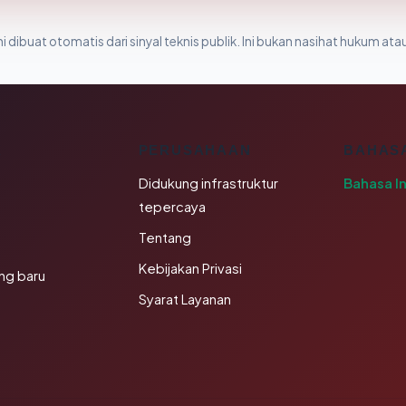
i dibuat otomatis dari sinyal teknis publik. Ini bukan nasihat hukum atau
K
PERUSAHAAN
BAHAS
Didukung infrastruktur
Bahasa I
tepercaya
Tentang
Kebijakan Privasi
ng baru
Syarat Layanan