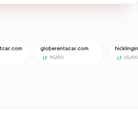
ntcar.com
globerentacar.com
hickling
95/100
55/10
LT
LT