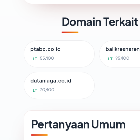
Domain Terkait
ptabc.co.id
balikresnare
55/100
95/100
LT
LT
dutaniaga.co.id
70/100
LT
Pertanyaan Umum