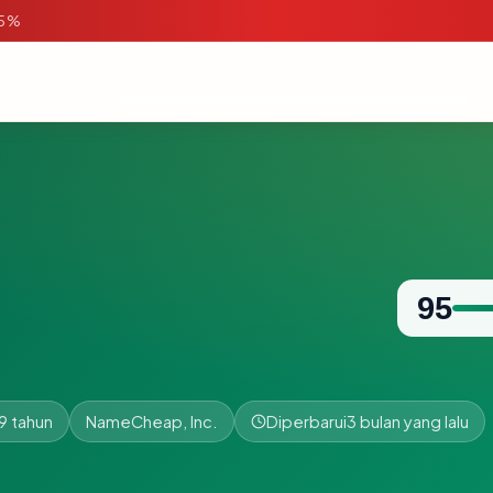
95%
95
9 tahun
NameCheap, Inc.
Diperbarui
3 bulan yang lalu