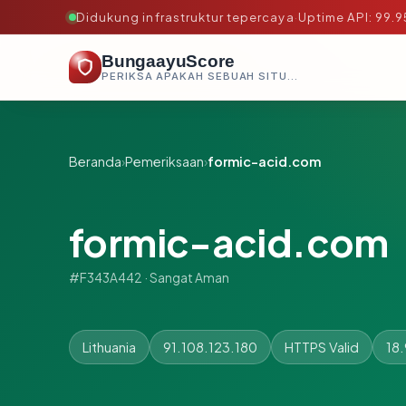
Didukung infrastruktur tepercaya
·
Uptime API: 99.
BungaayuScore
PERIKSA APAKAH SEBUAH SITUS AMAN, TEPERCAYA, DAN TERVERIFIKASI DALAM HITUNGAN DETIK.
Beranda
›
Pemeriksaan
›
formic-acid.com
formic-acid.com
#F343A442 · Sangat Aman
Lithuania
91.108.123.180
HTTPS Valid
18.