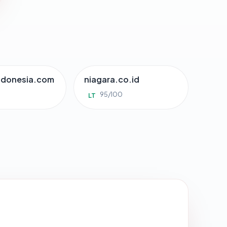
indonesia.com
niagara.co.id
0
95/100
LT