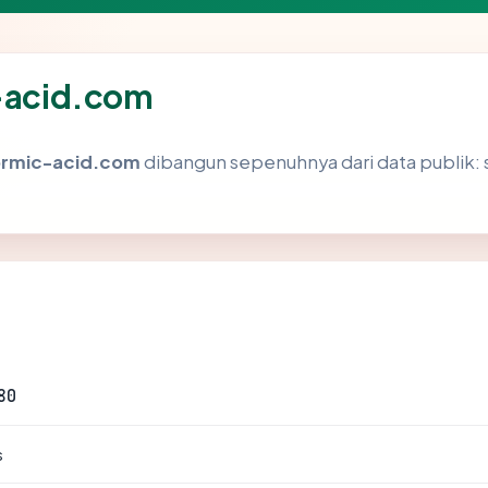
c-acid.com
ormic-acid.com
dibangun sepenuhnya dari data publik: 
80
s