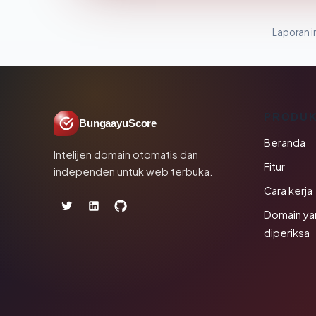
Laporan in
PRODU
BungaayuScore
Beranda
Intelijen domain otomatis dan
Fitur
independen untuk web terbuka.
Cara kerja
Domain ya
diperiksa