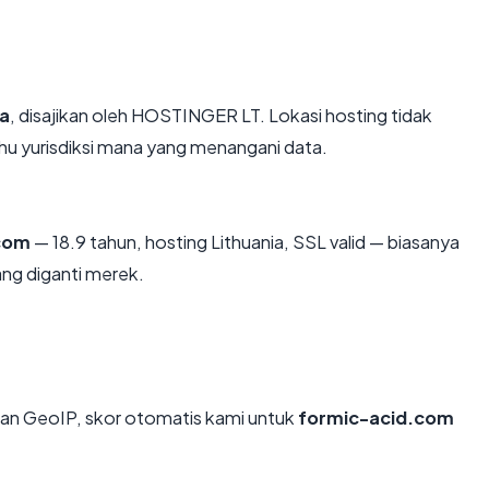
ia
, disajikan oleh HOSTINGER LT. Lokasi hosting tidak
u yurisdiksi mana yang menangani data.
com
— 18.9 tahun, hosting Lithuania, SSL valid — biasanya
ng diganti merek.
an GeoIP, skor otomatis kami untuk
formic-acid.com