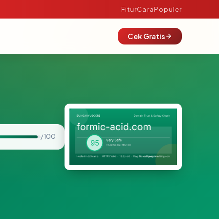
Fitur
Cara
Populer
Cek Gratis
/ 100