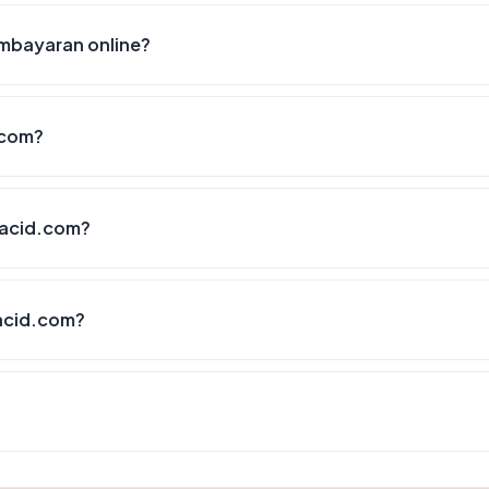
mbayaran online?
.com?
-acid.com?
acid.com?