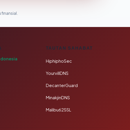
 finansial.
A
TAUTAN SAHABAT
ndonesia
HiphiphoSec
YourvillDNS
DecanterGuard
MinakjinDNS
Malibu62SSL