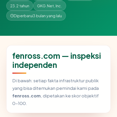
23.2 tahun
GKG.Net, Inc.
Diperbarui
3 bulan yang lalu
fenross.com — inspeksi
independen
Di bawah: setiap fakta infrastruktur publik
yang bisa ditemukan pemindai kami pada
fenross.com
, dipetakan ke skor objektif
0-100.