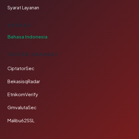
Syarat Layanan
BAHASA
Bahasa Indonesia
TAUTAN SAHABAT
CiptatorSec
BekasisqRadar
EtnikomVerify
GmvalutaSec
Malibu62SSL