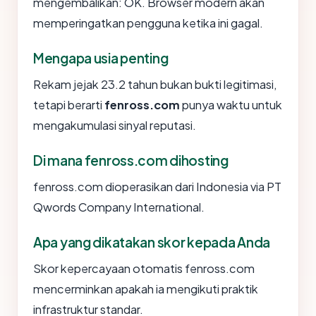
mengembalikan: OK. Browser modern akan
memperingatkan pengguna ketika ini gagal.
Mengapa usia penting
Rekam jejak 23.2 tahun bukan bukti legitimasi,
tetapi berarti
fenross.com
punya waktu untuk
mengakumulasi sinyal reputasi.
Di mana fenross.com dihosting
fenross.com dioperasikan dari Indonesia via PT
Qwords Company International.
Apa yang dikatakan skor kepada Anda
Skor kepercayaan otomatis fenross.com
mencerminkan apakah ia mengikuti praktik
infrastruktur standar.