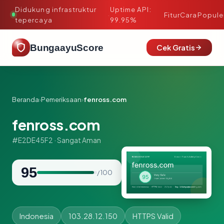
Didukung infrastruktur
Uptime API:
·
Fitur
Cara
Popule
tepercaya
99.95%
BungaayuScore
Cek Gratis
Beranda
›
Pemeriksaan
›
fenross.com
fenross.com
#E2DE45F2 · Sangat Aman
95
/ 100
Indonesia
103.28.12.150
HTTPS Valid