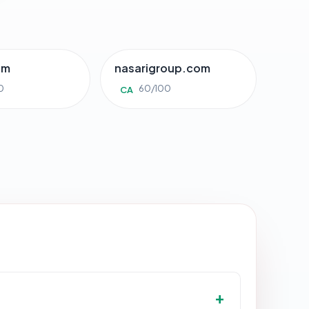
om
nasarigroup.com
0
60/100
CA