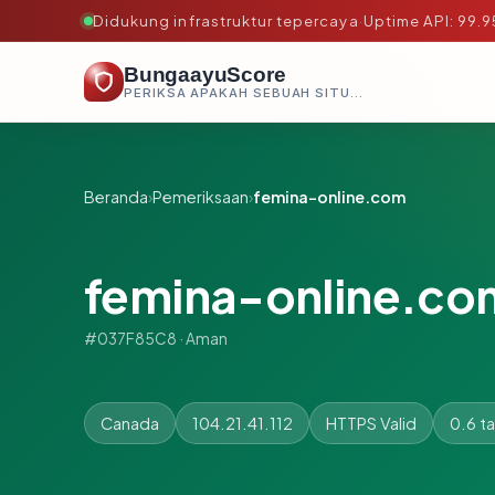
Didukung infrastruktur tepercaya
·
Uptime API: 99.
BungaayuScore
PERIKSA APAKAH SEBUAH SITUS AMAN, TEPERCAYA, DAN TERVERIFIKASI DALAM HITUNGAN DETIK.
Beranda
›
Pemeriksaan
›
femina-online.com
femina-online.co
#037F85C8 · Aman
Canada
104.21.41.112
HTTPS Valid
0.6 t