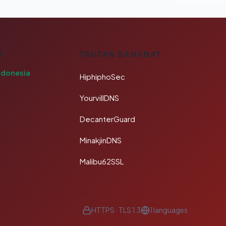
A
TAUTAN SAHABAT
ndonesia
HiphiphoSec
YourvillDNS
DecanterGuard
MinakjinDNS
Malibu62SSL
HTTPS · TLS 1.3
1 languages