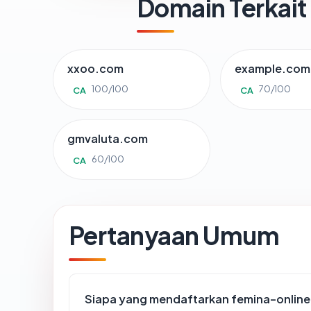
Domain Terkait
xxoo.com
example.com
100/100
70/100
CA
CA
gmvaluta.com
60/100
CA
Pertanyaan Umum
Siapa yang mendaftarkan femina-onlin