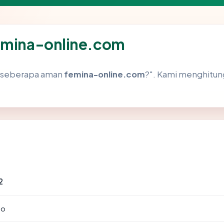
femina-online.com
h "seberapa aman
femina-online.com
?". Kami menghitu
2
to