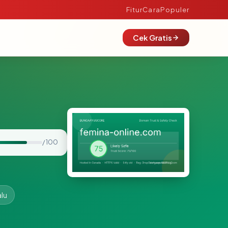
Fitur
Cara
Populer
Cek Gratis
/ 100
alu