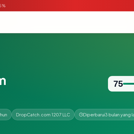
95%
m
75
ahun
DropCatch.com 1207 LLC
Diperbarui
3 bulan yang l