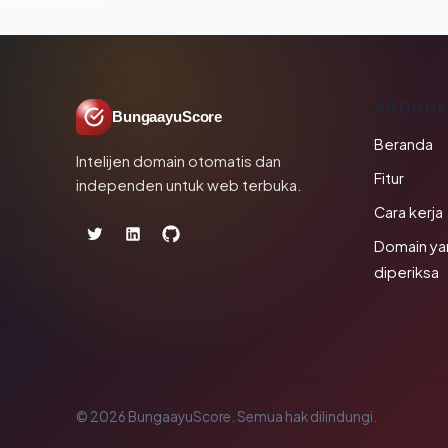
PRODU
BungaayuScore
Beranda
Intelijen domain otomatis dan
Fitur
independen untuk web terbuka.
Cara kerja
Domain ya
diperiksa
© 2026 BungaayuScore. Semua hak dilindungi.