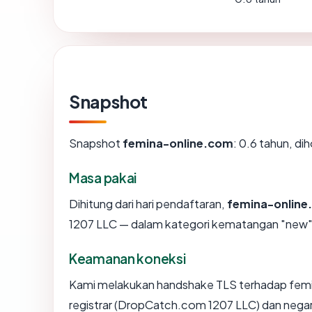
Snapshot
Snapshot
femina-online.com
: 0.6 tahun, di
Masa pakai
Dihitung dari hari pendaftaran,
femina-online
1207 LLC — dalam kategori kematangan "new"
Keamanan koneksi
Kami melakukan handshake TLS terhadap fem
registrar (DropCatch.com 1207 LLC) dan negar