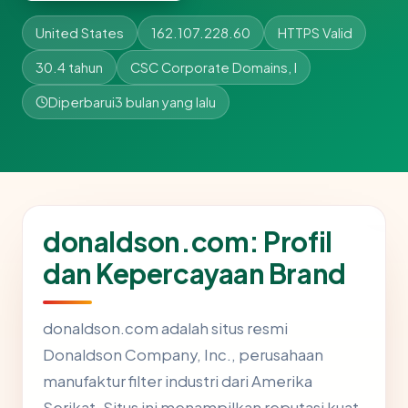
United States
162.107.228.60
HTTPS Valid
30.4 tahun
CSC Corporate Domains, I
Diperbarui
3 bulan yang lalu
donaldson.com: Profil
dan Kepercayaan Brand
donaldson.com adalah situs resmi
Donaldson Company, Inc., perusahaan
manufaktur filter industri dari Amerika
Serikat. Situs ini menampilkan reputasi kuat