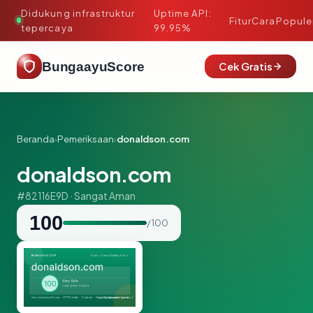
Didukung infrastruktur
Uptime API:
·
Fitur
Cara
Popule
tepercaya
99.95%
BungaayuScore
Cek Gratis
Beranda
›
Pemeriksaan
›
donaldson.com
donaldson.com
#82116E9D · Sangat Aman
100
/ 100