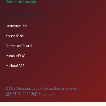
Bahasa Indonesia
TAUTAN SAHABAT
HiphiphoSec
YourvillDNS
DecanterGuard
MinakjinDNS
Malibu62SSL
© 2026 BungaayuScore. Semua hak dilindungi.
HTTPS · TLS 1.3
1 languages