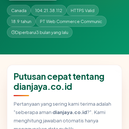
Canada
104.21.38.112
HTTPS Valid
18.9 tahun
PT Web Commerce Communic
Diperbarui
3 bulan yang lalu
Putusan cepat tentang
dianjaya.co.id
Pertanyaan yang sering kami terima adalah
"seberapa aman
dianjaya.co.id
?". Kami
menghitung jawaban otomatis hanya
menggunakan data publik.