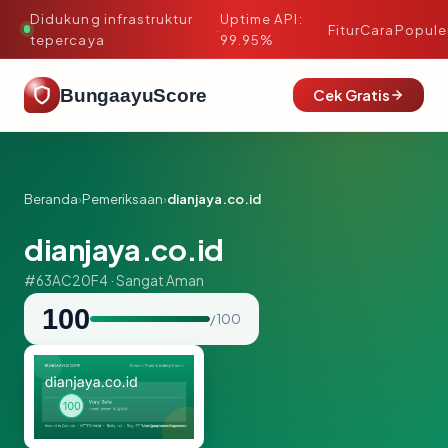
Didukung infrastruktur
Uptime API:
·
Fitur
Cara
Popule
tepercaya
99.95%
BungaayuScore
Cek Gratis
Beranda
›
Pemeriksaan
›
dianjaya.co.id
dianjaya.co.id
#63AC20F4 · Sangat Aman
100
/ 100