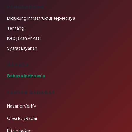
PERUSAHAAN
Didukung infrastruktur tepercaya
Tentang
Kebijakan Privasi
Syarat Layanan
BAHASA
Bahasa Indonesia
TAUTAN SAHABAT
NasarigrVerify
GreatcryRadar
PitalokaSec