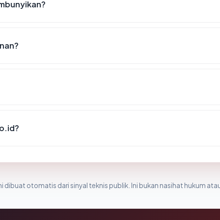
embunyikan?
anan?
o.id?
i dibuat otomatis dari sinyal teknis publik. Ini bukan nasihat hukum atau