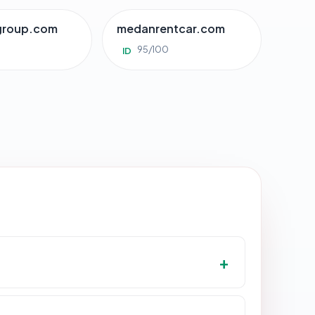
group.com
medanrentcar.com
95/100
ID