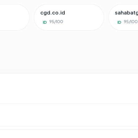
cgd.co.id
sahabat
95/100
95/100
ID
ID