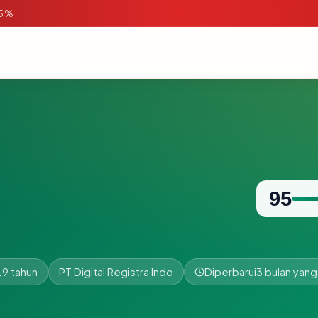
95%
95
.9 tahun
PT Digital Registra Indo
Diperbarui
3 bulan yang 