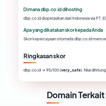
Di mana dbp.co.id dihosting
dbp.co.id dioperasikan dari Indonesia via 
Apa yang dikatakan skor kepada Anda
Skor kepercayaan otomatis dbp.co.id mencermi
Ringkasan skor
dbp.co.id → 95/100 (
very_safe
). Nilai dihitu
Domain Terkait