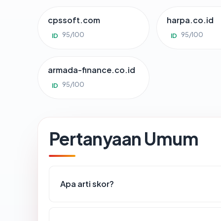
cpssoft.com
harpa.co.id
95/100
95/100
ID
ID
armada-finance.co.id
95/100
ID
Pertanyaan Umum
Apa arti skor?