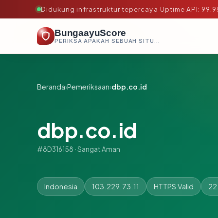
Didukung infrastruktur tepercaya
·
Uptime API: 99.
BungaayuScore
PERIKSA APAKAH SEBUAH SITUS AMAN, TEPERCAYA, DAN TERVERIFIKASI DALAM HITUNGAN DETIK.
Beranda
›
Pemeriksaan
›
dbp.co.id
dbp.co.id
#8D316158 · Sangat Aman
Indonesia
103.229.73.11
HTTPS Valid
22