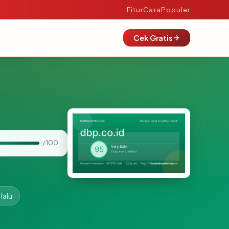
Fitur
Cara
Populer
Cek Gratis
/ 100
lalu