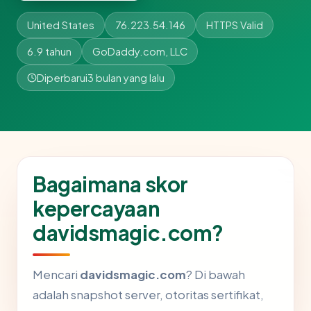
United States
76.223.54.146
HTTPS Valid
6.9 tahun
GoDaddy.com, LLC
Diperbarui
3 bulan yang lalu
Bagaimana skor
kepercayaan
davidsmagic.com?
Mencari
davidsmagic.com
? Di bawah
adalah snapshot server, otoritas sertifikat,