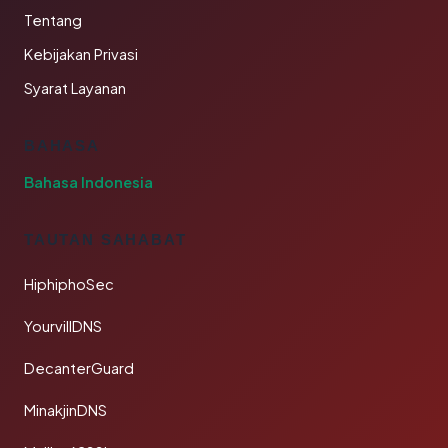
Tentang
Kebijakan Privasi
Syarat Layanan
BAHASA
Bahasa Indonesia
TAUTAN SAHABAT
HiphiphoSec
YourvillDNS
DecanterGuard
MinakjinDNS