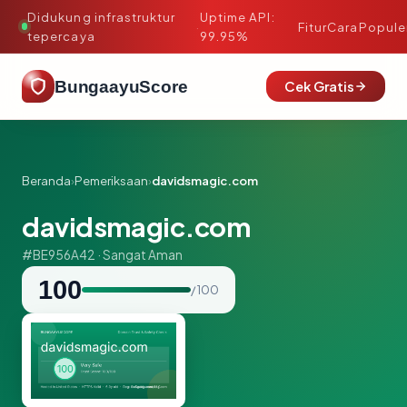
Didukung infrastruktur
Uptime API:
·
Fitur
Cara
Popule
tepercaya
99.95%
BungaayuScore
Cek Gratis
Beranda
›
Pemeriksaan
›
davidsmagic.com
davidsmagic.com
#BE956A42 · Sangat Aman
100
/ 100