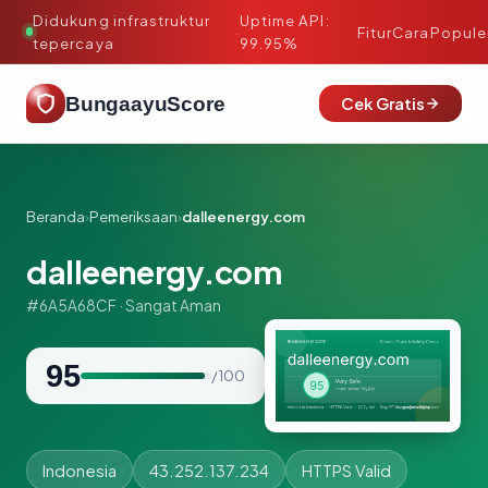
Didukung infrastruktur
Uptime API:
·
Fitur
Cara
Popule
tepercaya
99.95%
BungaayuScore
Cek Gratis
Beranda
›
Pemeriksaan
›
dalleenergy.com
dalleenergy.com
#6A5A68CF · Sangat Aman
95
/ 100
Indonesia
43.252.137.234
HTTPS Valid