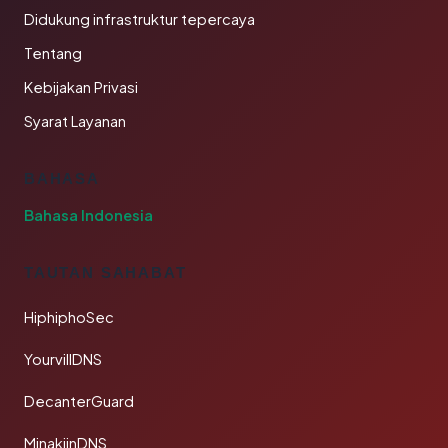
Didukung infrastruktur tepercaya
Tentang
Kebijakan Privasi
Syarat Layanan
BAHASA
Bahasa Indonesia
TAUTAN SAHABAT
HiphiphoSec
YourvillDNS
DecanterGuard
MinakjinDNS