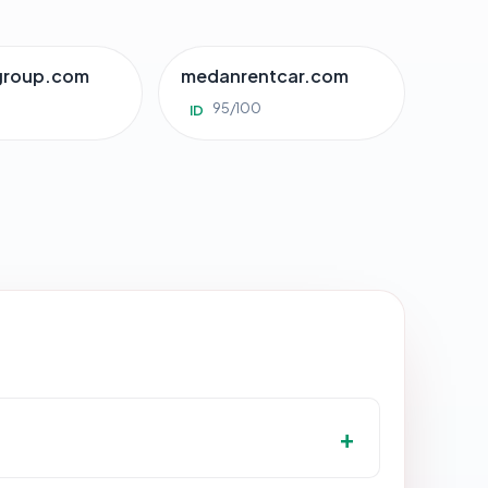
group.com
medanrentcar.com
95/100
ID