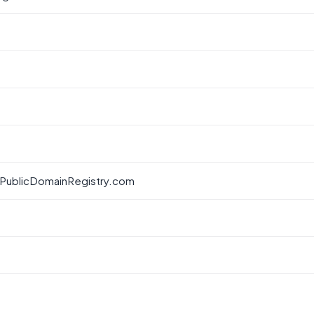
 PublicDomainRegistry.com