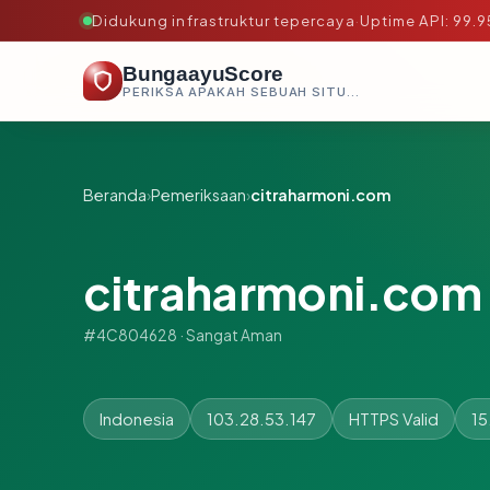
Didukung infrastruktur tepercaya
·
Uptime API: 99.
BungaayuScore
PERIKSA APAKAH SEBUAH SITUS AMAN, TEPERCAYA, DAN TERVERIFIKASI DALAM HITUNGAN DETIK.
Beranda
›
Pemeriksaan
›
citraharmoni.com
citraharmoni.com
#4C804628 · Sangat Aman
Indonesia
103.28.53.147
HTTPS Valid
15