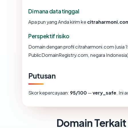
Di mana data tinggal
Apa pun yang Anda kirim ke
citraharmoni.co
Perspektif risiko
Domain dengan profil citraharmoni.com (usia 1
PublicDomainRegistry.com, negara Indonesia) 
Putusan
Skor kepercayaan:
95/100
—
very_safe
. Ini
Domain Terkait