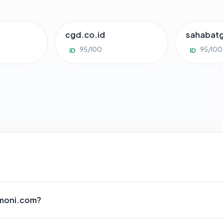
cgd.co.id
sahabat
95/100
95/100
ID
ID
rmoni.com?