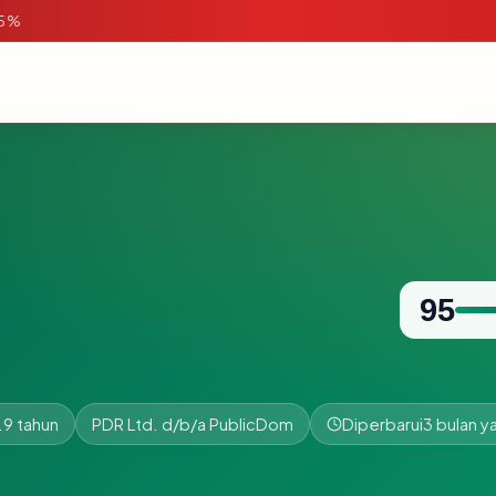
95%
95
.9 tahun
PDR Ltd. d/b/a PublicDom
Diperbarui
3 bulan ya