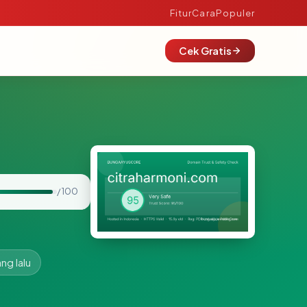
Fitur
Cara
Populer
Cek Gratis
/ 100
ng lalu