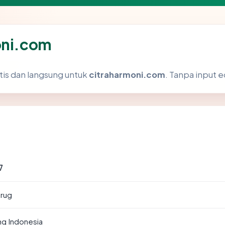
oni.com
tis dan langsung untuk
citraharmoni.com
. Tanpa input e
7
urug
ng Indonesia