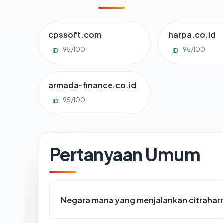
cpssoft.com
harpa.co.id
95/100
95/100
ID
ID
armada-finance.co.id
95/100
ID
Pertanyaan Umum
Negara mana yang menjalankan citraha