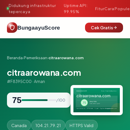
Didukung infrastruktur
Uptime API:
·
Fitur
Cara
Popule
tepercaya
99.95%
BungaayuScore
Cek Gratis
Beranda
›
Pemeriksaan
›
citraarowana.com
citraarowana.com
#F8395C00 · Aman
75
/ 100
Canada
104.21.79.21
HTTPS Valid