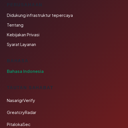
PERUSAHAAN
Didukung infrastruktur tepercaya
Tentang
Kebijakan Privasi
Syarat Layanan
BAHASA
Bahasa Indonesia
TAUTAN SAHABAT
NasarigrVerify
GreatcryRadar
PitalokaSec