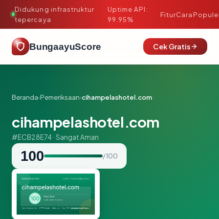
Didukung infrastruktur
Uptime API:
·
Fitur
Cara
Popule
tepercaya
99.95%
BungaayuScore
Cek Gratis
Beranda
›
Pemeriksaan
›
cihampelashotel.com
cihampelashotel.com
#ECB28E74 · Sangat Aman
100
/ 100