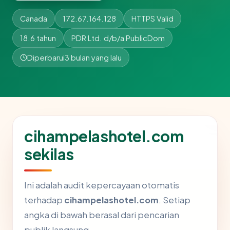
Canada
172.67.164.128
HTTPS Valid
18.6 tahun
PDR Ltd. d/b/a PublicDom
Diperbarui
3 bulan yang lalu
cihampelashotel.com
sekilas
Ini adalah audit kepercayaan otomatis
terhadap
cihampelashotel.com
. Setiap
angka di bawah berasal dari pencarian
publik langsung.