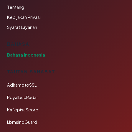
Tentang
Kebijakan Privasi
Syarat Layanan
BAHASA
Bahasa Indonesia
TAUTAN SAHABAT
AdiramotoSSL
RoyalbucRadar
KafepisaScore
LbmsinoGuard