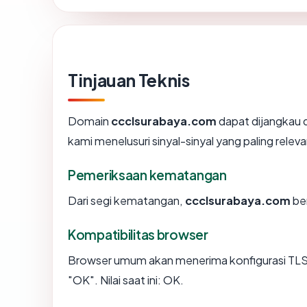
Tinjauan Teknis
Domain
ccclsurabaya.com
dapat dijangkau d
kami menelusuri sinyal-sinyal yang paling releva
Pemeriksaan kematangan
Dari segi kematangan,
ccclsurabaya.com
ber
Kompatibilitas browser
Browser umum akan menerima konfigurasi TLS
"OK". Nilai saat ini: OK.