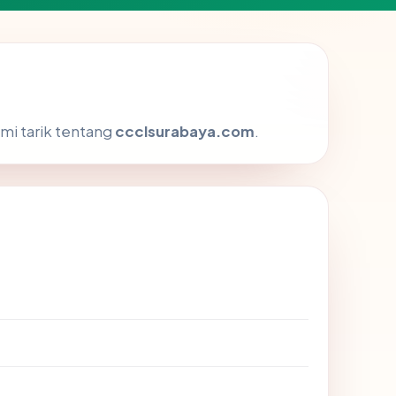
mi tarik tentang
ccclsurabaya.com
.