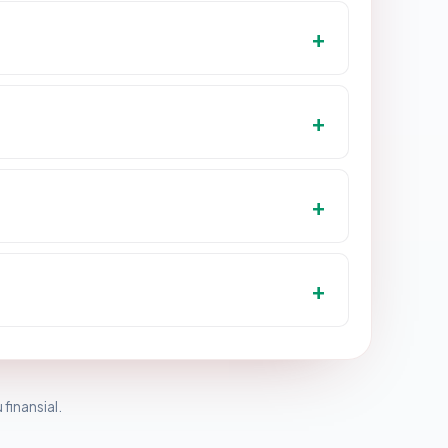
 finansial.