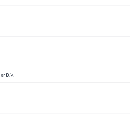
er B.V.