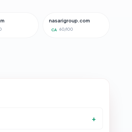
om
nasarigroup.com
0
60/100
CA