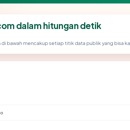
com dalam hitungan detik
 di bawah mencakup setiap titik data publik yang bisa ka
to