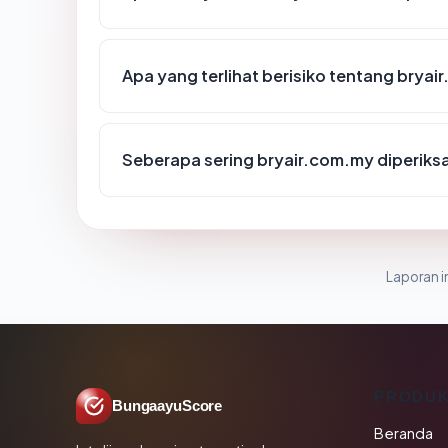
Apa yang terlihat berisiko tentang brya
Seberapa sering bryair.com.my diperiks
Laporan in
PRODU
BungaayuScore
Beranda