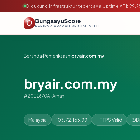
Didukung infrastruktur tepercaya
·
Uptime API: 99.
BungaayuScore
PERIKSA APAKAH SEBUAH SITUS AMAN, TEPERCAYA, DAN TERVERIFIKASI DALAM HITUNGAN DETIK.
Beranda
›
Pemeriksaan
›
bryair.com.my
bryair.com.my
#2CE2670A · Aman
Malaysia
103.72.163.99
HTTPS Valid
D