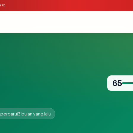
95%
65
iperbarui
3 bulan yang lalu