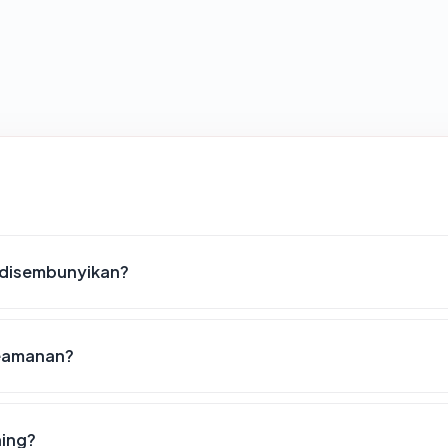
 disembunyikan?
keamanan?
hing?