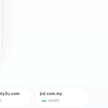
uty2u.com
jrd.com.my
0
65/100
MY