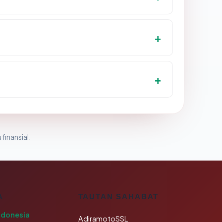
 finansial.
A
TAUTAN SAHABAT
ndonesia
AdiramotoSSL