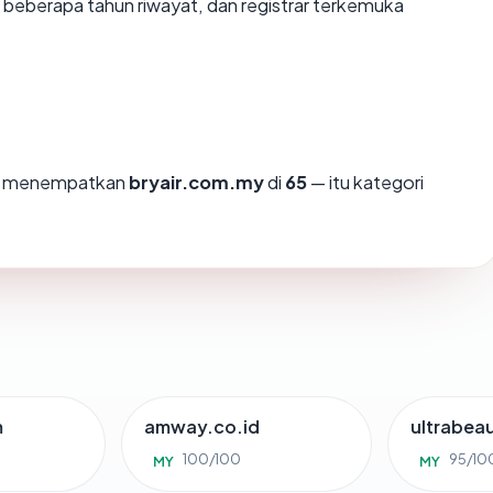
, beberapa tahun riwayat, dan registrar terkemuka
mi menempatkan
bryair.com.my
di
65
— itu kategori
m
amway.co.id
ultrabea
100/100
95/10
MY
MY