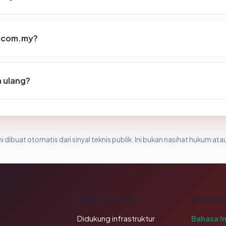
ir.com.my?
a ulang?
i dibuat otomatis dari sinyal teknis publik. Ini bukan nasihat hukum atau
K
PERUSAHAAN
BAHAS
Didukung infrastruktur
Bahasa I