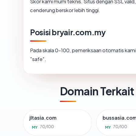
Skor kami murni teknis. Situs dengan SSL valid
cenderung berskor lebih tinggi.
Posisi bryair.com.my
Pada skala 0-100, pemeriksaan otomatis ka
"safe".
Domain Terkait
jltasia.com
bussasia.co
70/100
70/100
MY
MY