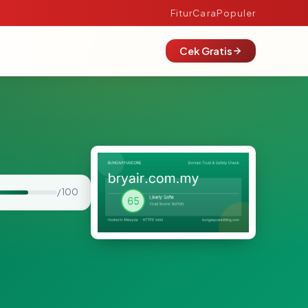
Fitur
Cara
Populer
Cek Gratis
/ 100