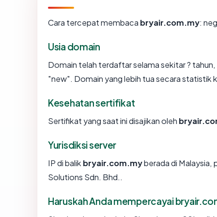
Cara tercepat membaca
bryair.com.my
: ne
Usia domain
Domain telah terdaftar selama sekitar ? tah
"new". Domain yang lebih tua secara statistik k
Kesehatan sertifikat
Sertifikat yang saat ini disajikan oleh
bryair.c
Yurisdiksi server
IP di balik
bryair.com.my
berada di Malaysia, 
Solutions Sdn. Bhd..
Haruskah Anda mempercayai bryair.c