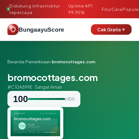
Didukung infrastruktur
Uptime API:
·
Fitur
Cara
Popule
tepercaya
99.95%
BungaayuScore
Cek Gratis
Beranda
›
Pemeriksaan
›
bromocottages.com
bromocottages.com
#C10A899E · Sangat Aman
100
/ 100