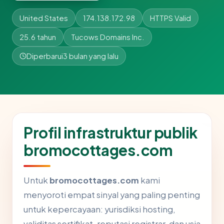
United States
174.138.172.98
HTTPS Valid
25.6 tahun
Tucows Domains Inc.
Diperbarui
3 bulan yang lalu
Profil infrastruktur publik
bromocottages.com
Untuk
bromocottages.com
kami
menyoroti empat sinyal yang paling penting
untuk kepercayaan: yurisdiksi hosting,
validitas sertifikat, reputasi registrar, dan usia