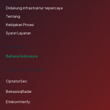
Didukung infrastruktur tepercaya
Tentang
Kebijakan Privasi
Syarat Layanan
BAHASA
Bahasa Indonesia
TAUTAN SAHABAT
CiptatorSec
BekasisqRadar
EtnikomVerify