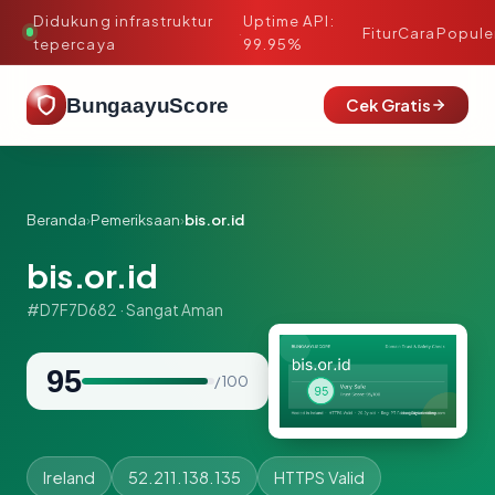
Didukung infrastruktur
Uptime API:
·
Fitur
Cara
Popule
tepercaya
99.95%
BungaayuScore
Cek Gratis
Beranda
›
Pemeriksaan
›
bis.or.id
bis.or.id
#D7F7D682 · Sangat Aman
95
/ 100
Ireland
52.211.138.135
HTTPS Valid