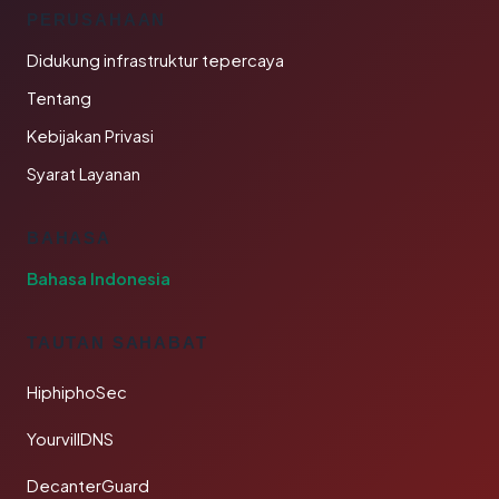
PERUSAHAAN
Didukung infrastruktur tepercaya
Tentang
Kebijakan Privasi
Syarat Layanan
BAHASA
Bahasa Indonesia
TAUTAN SAHABAT
HiphiphoSec
YourvillDNS
DecanterGuard