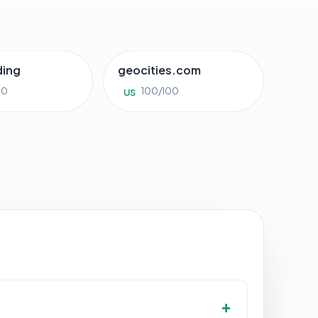
ding
geocities.com
00
100/100
US