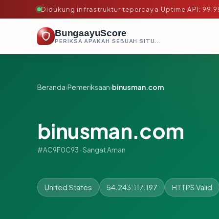
Didukung infrastruktur tepercaya
·
Uptime API: 99.
BungaayuScore
PERIKSA APAKAH SEBUAH SITUS AMAN, TEPERCAYA, DAN TERVERIFIKASI DALAM HITUNGAN DETIK.
Beranda
›
Pemeriksaan
›
binusman.com
binusman.com
#AC9F0C93 · Sangat Aman
United States
54.243.117.197
HTTPS Valid