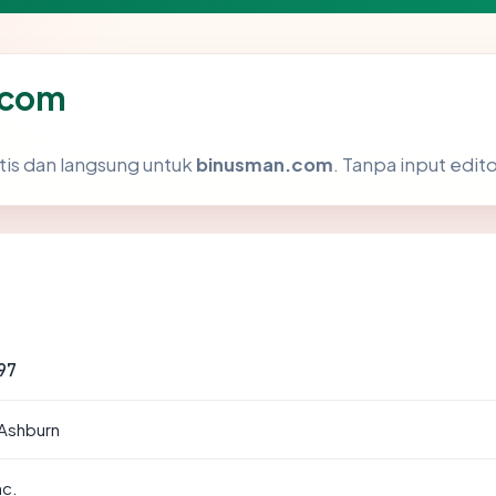
.com
tis dan langsung untuk
binusman.com
. Tanpa input edito
97
 Ashburn
nc.