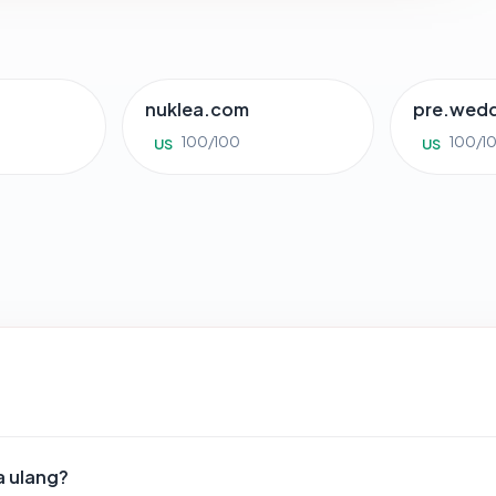
g
nuklea.com
pre.wed
100/100
100/1
US
US
a ulang?