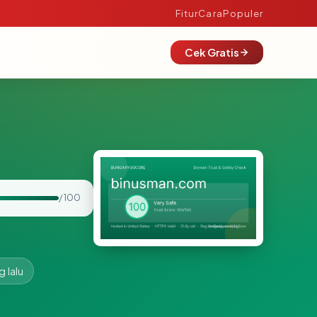
Fitur
Cara
Populer
Cek Gratis
/ 100
g lalu