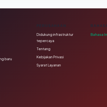
K
PERUSAHAAN
BAHAS
Didukung infrastruktur
Bahasa I
tepercaya
Tentang
Kebijakan Privasi
ng baru
Syarat Layanan