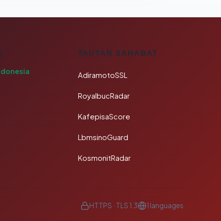
A
TAUTAN SAHABAT
ndonesia
AdiramotoSSL
RoyalbucRadar
KafepisaScore
LbmsinoGuard
KosmonitRadar
HTTPS · TLS 1.3
1 languages