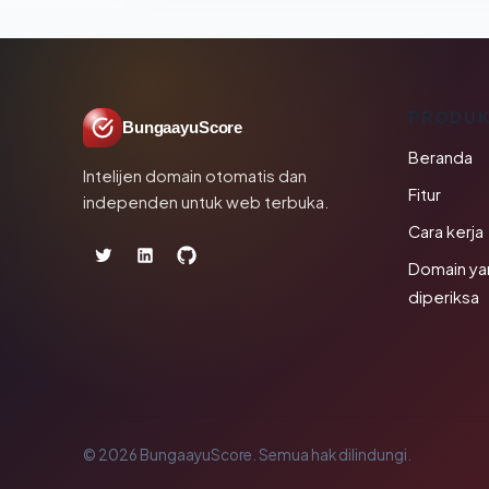
PRODU
BungaayuScore
Beranda
Intelijen domain otomatis dan
Fitur
independen untuk web terbuka.
Cara kerja
Domain ya
diperiksa
© 2026 BungaayuScore. Semua hak dilindungi.