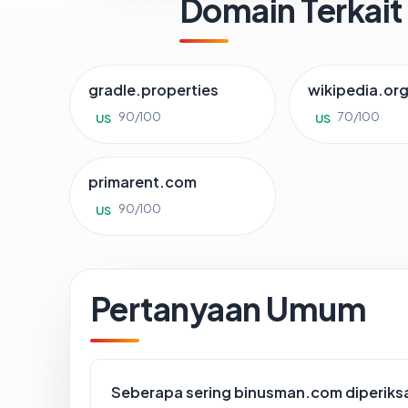
Domain Terkait
gradle.properties
wikipedia.or
90/100
70/100
US
US
primarent.com
90/100
US
Pertanyaan Umum
Seberapa sering binusman.com diperiks