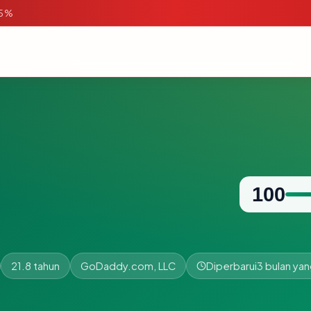
95%
100
21.8 tahun
GoDaddy.com, LLC
Diperbarui
3 bulan yan