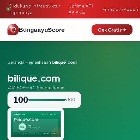
Didukung infrastruktur
Uptime API:
·
Fitur
Cara
Popule
tepercaya
99.95%
BungaayuScore
Cek Gratis
Beranda
›
Pemeriksaan
›
bilique.com
bilique.com
#42B0FEDC · Sangat Aman
100
/ 100