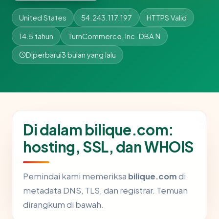
United States
54.243.117.197
HTTPS Valid
14.5 tahun
TurnCommerce, Inc. DBA N
Diperbarui
3 bulan yang lalu
Di dalam bilique.com:
hosting, SSL, dan WHOIS
Pemindai kami memeriksa
bilique.com
di
metadata DNS, TLS, dan registrar. Temuan
dirangkum di bawah.