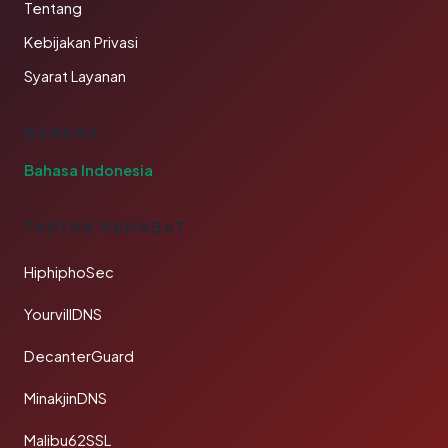
Tentang
Kebijakan Privasi
Syarat Layanan
BAHASA
Bahasa Indonesia
TAUTAN SAHABAT
HiphiphoSec
YourvillDNS
DecanterGuard
MinakjinDNS
Malibu62SSL