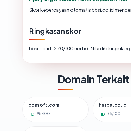
Skor kepercayaan otomatis bbsi.co.id mencermi
Ringkasan skor
bbsi.co.id → 70/100 (
safe
). Nilai dihitung ula
Domain Terkait
cpssoft.com
harpa.co.id
95/100
95/100
ID
ID