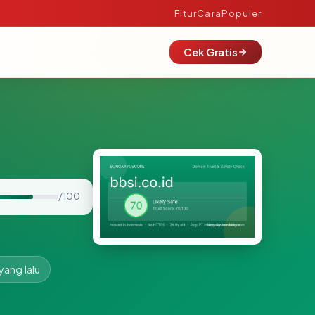
Fitur
Cara
Populer
Cek Gratis
/ 100
yang lalu