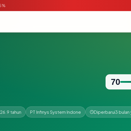
95%
70
26.9 tahun
PT Infinys System Indone
Diperbarui
3 bulan 