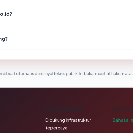
co.id?
ang?
i dibuat otomatis dari sinyal teknis publik. Ini bukan nasihat hukum atau
K
PERUSAHAAN
BAHAS
Didukung infrastruktur
Bahasa I
tepercaya