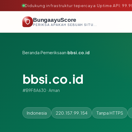
Didukung infrastruktur tepercaya
·
Uptime API: 99.
BungaayuScore
PERIKSA APAKAH SEBUAH SITUS AMAN, TEPERCAYA, DAN TERVERIFIKASI DALAM HITUNGAN DETIK.
Beranda
›
Pemeriksaan
›
bbsi.co.id
bbsi.co.id
#B9F8A630 · Aman
Indonesia
220.157.99.154
Tanpa HTTPS