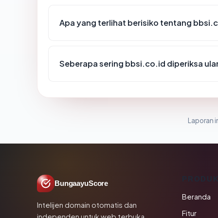
Apa yang terlihat berisiko tentang bbsi.
Seberapa sering bbsi.co.id diperiksa ul
Laporan in
PRODU
BungaayuScore
Beranda
Intelijen domain otomatis dan
Fitur
independen untuk web terbuka.