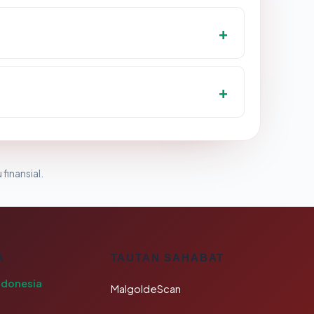
 finansial.
A
TAUTAN SAHABAT
ndonesia
MalgoldeScan