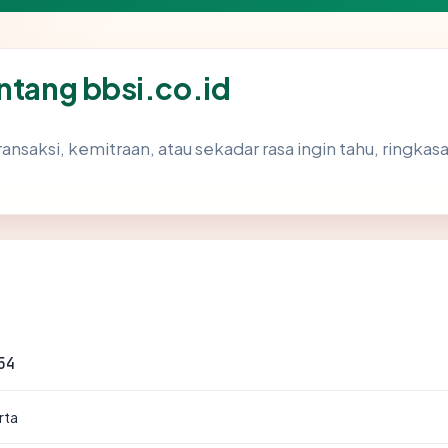
ntang bbsi.co.id
ransaksi, kemitraan, atau sekadar rasa ingin tahu, ringk
54
rta