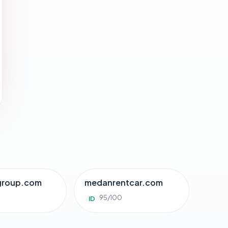
group.com
medanrentcar.com
95/100
ID