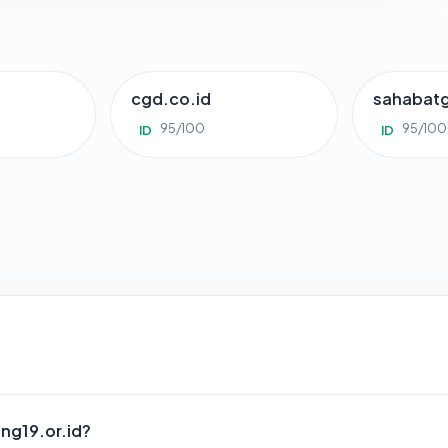
cgd.co.id
sahabat
95/100
95/100
ID
ID
ung19.or.id?