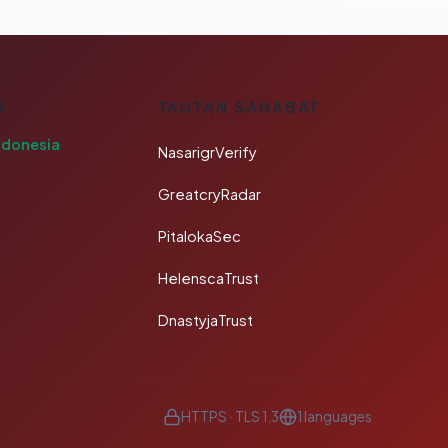
A
TAUTAN SAHABAT
ndonesia
NasarigrVerify
GreatcryRadar
PitalokaSec
HelenscaTrust
DnastyjaTrust
HTTPS · TLS 1.3
1 languages