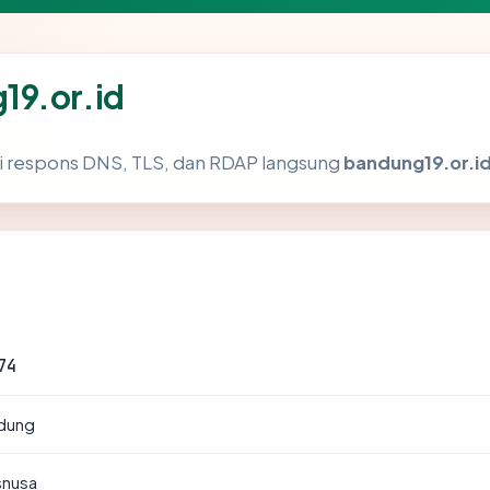
19.or.id
i respons DNS, TLS, dan RDAP langsung
bandung19.or.i
74
ndung
snusa