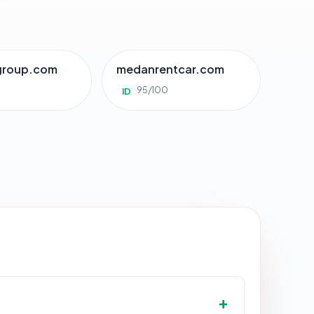
group.com
medanrentcar.com
95/100
ID