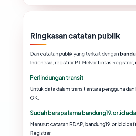
Ringkasan catatan publik
Dari catatan publik yang terkait dengan
bandu
Indonesia, registrar PT Melvar Lintas Registrar, 
Perlindungan transit
Untuk data dalam transit antara pengguna dan
OK.
Sudah berapa lama bandung19.or.id ad
Menurut catatan RDAP, bandung19.or.id didaftar
Registrar.