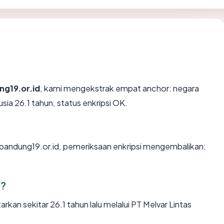
ng19.or.id
, kami mengekstrak empat anchor: negara
usia 26.1 tahun, status enkripsi OK.
 bandung19.or.id, pemeriksaan enkripsi mengembalikan:
a?
kan sekitar 26.1 tahun lalu melalui PT Melvar Lintas