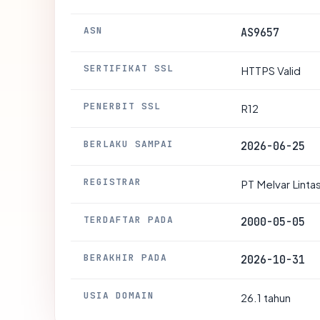
ASN
AS9657
SERTIFIKAT SSL
HTTPS Valid
PENERBIT SSL
R12
BERLAKU SAMPAI
2026-06-25
REGISTRAR
PT Melvar Linta
TERDAFTAR PADA
2000-05-05
BERAKHIR PADA
2026-10-31
USIA DOMAIN
26.1 tahun