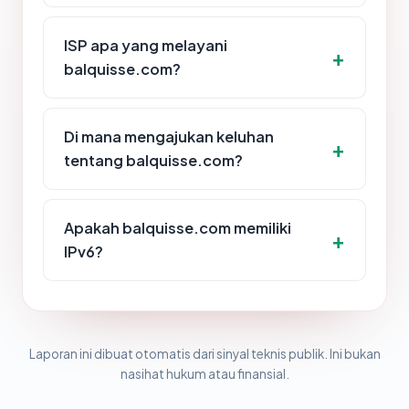
ISP apa yang melayani
balquisse.com?
Di mana mengajukan keluhan
tentang balquisse.com?
Apakah balquisse.com memiliki
IPv6?
Laporan ini dibuat otomatis dari sinyal teknis publik. Ini bukan
nasihat hukum atau finansial.