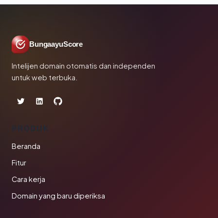
BungaayuScore
Intelijen domain otomatis dan independen
untuk web terbuka.
PRODUK
Beranda
Fitur
Cara kerja
Domain yang baru diperiksa