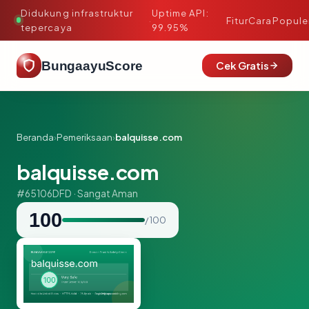
Didukung infrastruktur
Uptime API:
·
Fitur
Cara
Popule
tepercaya
99.95%
BungaayuScore
Cek Gratis
Beranda
›
Pemeriksaan
›
balquisse.com
balquisse.com
#65106DFD · Sangat Aman
100
/ 100