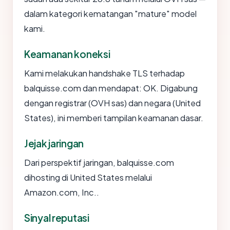
dalam kategori kematangan "mature" model
kami.
Keamanan koneksi
Kami melakukan handshake TLS terhadap
balquisse.com dan mendapat: OK. Digabung
dengan registrar (OVH sas) dan negara (United
States), ini memberi tampilan keamanan dasar.
Jejak jaringan
Dari perspektif jaringan, balquisse.com
dihosting di United States melalui
Amazon.com, Inc..
Sinyal reputasi