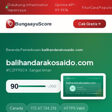
Didukung infrastruktur
Uptime API:
·
Fitur
Cara
Popule
tepercaya
99.95%
BungaayuScore
Cek Gratis
Beranda
›
Pemeriksaan
›
balihandarakosaido.com
balihandarakosaido.com
#C2FF95C4 · Sangat Aman
90
/ 100
Canada
172.67.134.216
HTTPS Valid