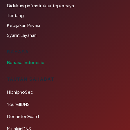
Didukung infrastruktur tepercaya
Tentang
Kebijakan Privasi
Syarat Layanan
BAHASA
Bahasa Indonesia
TAUTAN SAHABAT
HiphiphoSec
YourvillDNS
DecanterGuard
MinakjinDNS