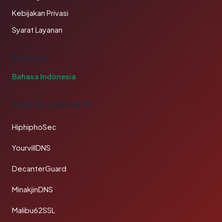
Kebijakan Privasi
Syarat Layanan
BAHASA
Bahasa Indonesia
TAUTAN SAHABAT
HiphiphoSec
YourvillDNS
DecanterGuard
MinakjinDNS
Malibu62SSL