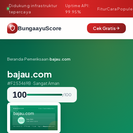
Didukung infrastruktur
Uptime API:
·
Fitur
Cara
Popule
tepercaya
99.95%
BungaayuScore
Cek Gratis
Beranda
›
Pemeriksaan
›
bajau.com
bajau.com
#F253469B · Sangat Aman
100
/ 100