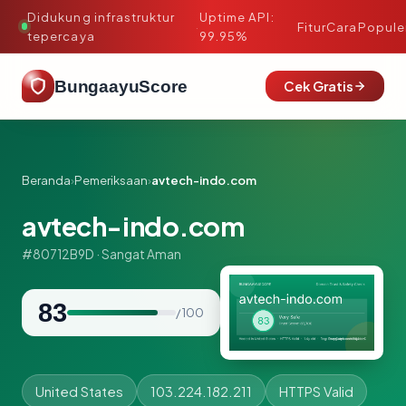
Didukung infrastruktur
Uptime API:
·
Fitur
Cara
Popule
tepercaya
99.95%
BungaayuScore
Cek Gratis
Beranda
›
Pemeriksaan
›
avtech-indo.com
avtech-indo.com
#80712B9D · Sangat Aman
83
/ 100
United States
103.224.182.211
HTTPS Valid