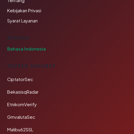
Tentang
Kebijakan Privasi
Syarat Layanan
BAHASA
Bahasa Indonesia
TAUTAN SAHABAT
CiptatorSec
BekasisqRadar
EtnikomVerify
GmvalutaSec
Malibu62SSL