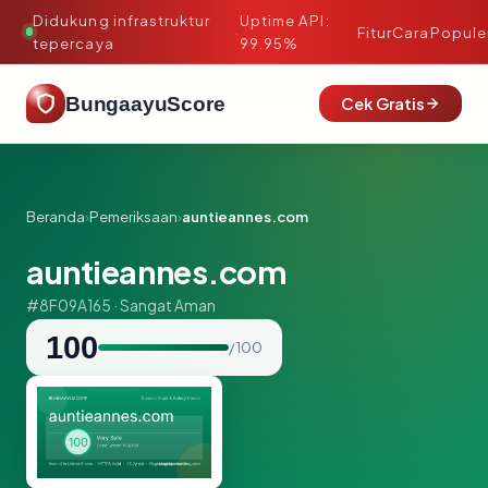
Didukung infrastruktur
Uptime API:
·
Fitur
Cara
Popule
tepercaya
99.95%
BungaayuScore
Cek Gratis
Beranda
›
Pemeriksaan
›
auntieannes.com
auntieannes.com
#8F09A165 · Sangat Aman
100
/ 100