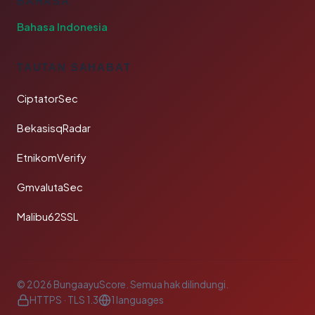
BAHASA
Bahasa Indonesia
TAUTAN SAHABAT
CiptatorSec
BekasisqRadar
EtnikomVerify
GmvalutaSec
Malibu62SSL
© 2026 BungaayuScore. Semua hak dilindungi.
HTTPS · TLS 1.3
1 languages