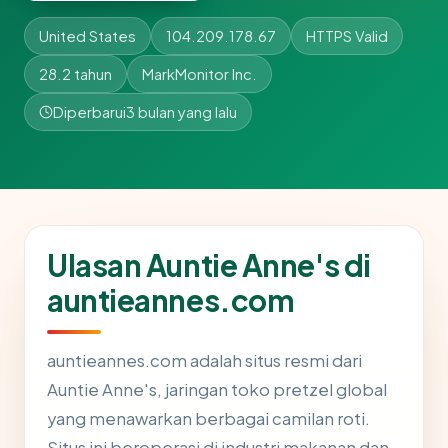
United States
104.209.178.67
HTTPS Valid
28.2 tahun
MarkMonitor Inc.
Diperbarui
3 bulan yang lalu
Ulasan Auntie Anne's di
auntieannes.com
auntieannes.com adalah situs resmi dari
Auntie Anne's, jaringan toko pretzel global
yang menawarkan berbagai camilan roti.
Situs ini beroperasi di industri makanan dan