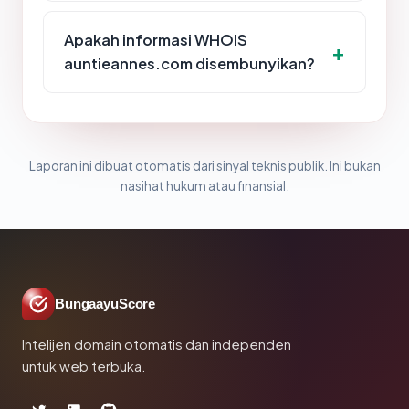
Apakah informasi WHOIS
auntieannes.com disembunyikan?
Laporan ini dibuat otomatis dari sinyal teknis publik. Ini bukan
nasihat hukum atau finansial.
BungaayuScore
Intelijen domain otomatis dan independen
untuk web terbuka.