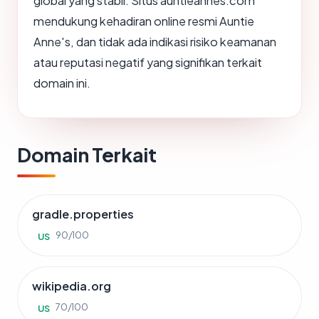
global yang stabil. Situs auntieannes.com
mendukung kehadiran online resmi Auntie
Anne's, dan tidak ada indikasi risiko keamanan
atau reputasi negatif yang signifikan terkait
domain ini.
Domain Terkait
gradle.properties
90/100
US
wikipedia.org
70/100
US