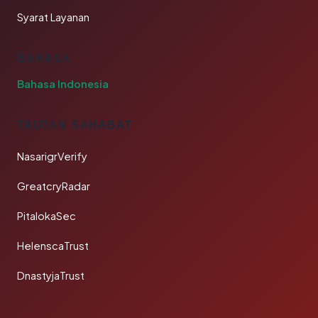
Syarat Layanan
BAHASA
Bahasa Indonesia
TAUTAN SAHABAT
NasarigrVerify
GreatcryRadar
PitalokaSec
HelenscaTrust
DnastyjaTrust