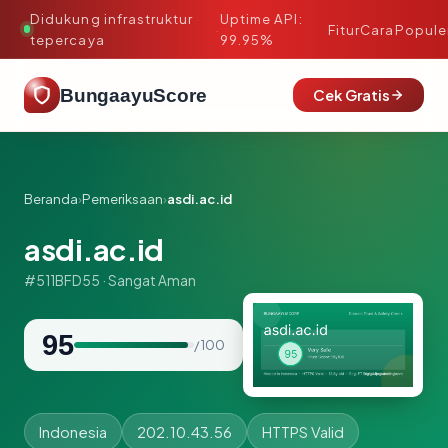
Didukung infrastruktur
Uptime API:
·
Fitur
Cara
Popule
tepercaya
99.95%
BungaayuScore
Cek Gratis
Beranda
›
Pemeriksaan
›
asdi.ac.id
asdi.ac.id
#511BFD55 · Sangat Aman
95
/ 100
Indonesia
202.10.43.56
HTTPS Valid