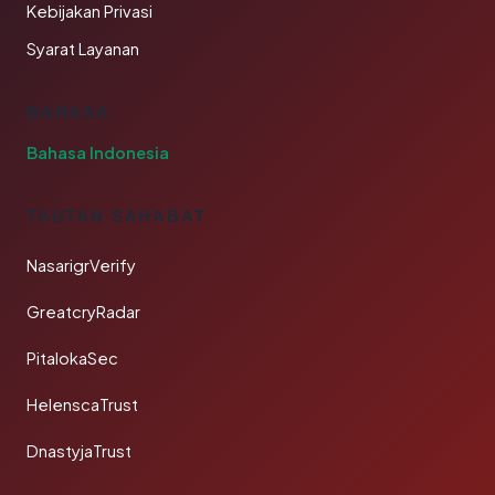
Kebijakan Privasi
Syarat Layanan
BAHASA
Bahasa Indonesia
TAUTAN SAHABAT
NasarigrVerify
GreatcryRadar
PitalokaSec
HelenscaTrust
DnastyjaTrust