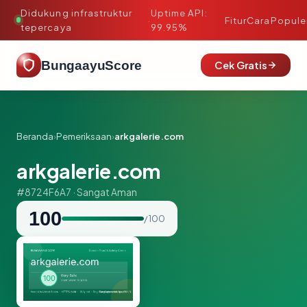
Didukung infrastruktur
Uptime API:
·
Fitur
Cara
Popule
tepercaya
99.95%
BungaayuScore
Cek Gratis
Beranda
›
Pemeriksaan
›
arkgalerie.com
arkgalerie.com
#8724F6A7 · Sangat Aman
100
/ 100