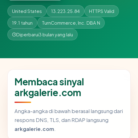
United States
13.223.25.84
HTTPS Valid
19.1 tahun
TurnCommerce, Inc. DBA N
Diperbarui
3 bulan yang lalu
Membaca sinyal
arkgalerie.com
Angka-angka di bawah berasal langsung dari
respons DNS, TLS, dan RDAP langsung
arkgalerie.com
.