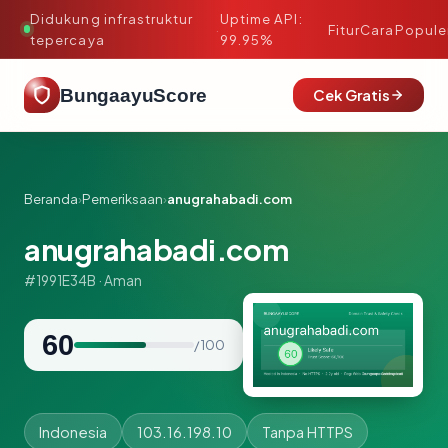
Didukung infrastruktur
Uptime API:
·
Fitur
Cara
Popule
tepercaya
99.95%
BungaayuScore
Cek Gratis
Beranda
›
Pemeriksaan
›
anugrahabadi.com
anugrahabadi.com
#1991E34B · Aman
60
/ 100
Indonesia
103.16.198.10
Tanpa HTTPS