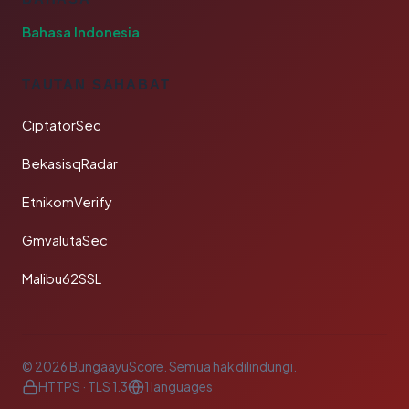
Bahasa Indonesia
TAUTAN SAHABAT
CiptatorSec
BekasisqRadar
EtnikomVerify
GmvalutaSec
Malibu62SSL
© 2026 BungaayuScore. Semua hak dilindungi.
HTTPS · TLS 1.3
1 languages