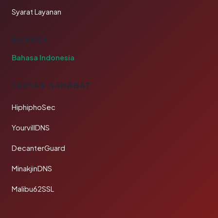
Syarat Layanan
BAHASA
Bahasa Indonesia
TAUTAN SAHABAT
HiphiphoSec
YourvillDNS
DecanterGuard
MinakjinDNS
Malibu62SSL