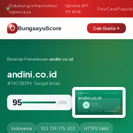
Didukung infrastruktur
Uptime API:
·
Fitur
Cara
Popule
tepercaya
99.95%
BungaayuScore
Cek Gratis
Beranda
›
Pemeriksaan
›
andini.co.id
andini.co.id
#74C0B394 · Sangat Aman
95
/ 100
Indonesia
103.139.175.203
HTTPS Valid