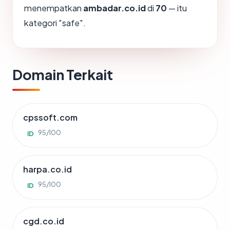
menempatkan
ambadar.co.id
di
70
— itu
kategori "safe".
Domain Terkait
cpssoft.com
95/100
ID
harpa.co.id
95/100
ID
cgd.co.id