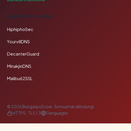
TAUTAN SAHABAT
HiphiphoSec
YourvillDNS
DecanterGuard
MinakjinDNS
Malibu62SSL
© 2026 BungaayuScore. Semua hak dilindungi.
HTTPS · TLS 1.3
1 languages