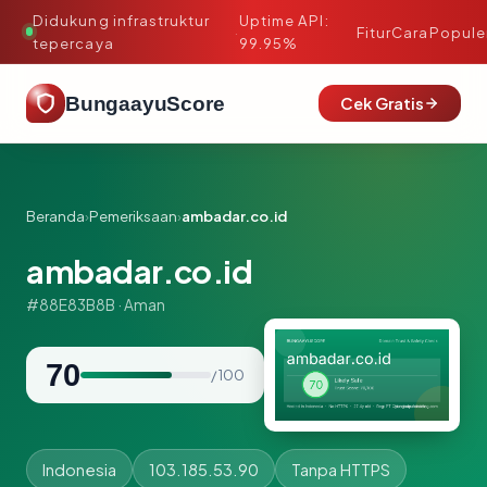
Didukung infrastruktur
Uptime API:
·
Fitur
Cara
Popule
tepercaya
99.95%
BungaayuScore
Cek Gratis
Beranda
›
Pemeriksaan
›
ambadar.co.id
ambadar.co.id
#88E83B8B · Aman
70
/ 100
Indonesia
103.185.53.90
Tanpa HTTPS