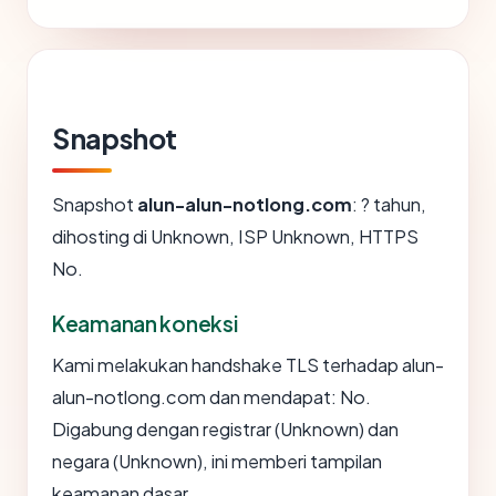
Snapshot
Snapshot
alun-alun-notlong.com
: ? tahun,
dihosting di Unknown, ISP Unknown, HTTPS
No.
Keamanan koneksi
Kami melakukan handshake TLS terhadap alun-
alun-notlong.com dan mendapat: No.
Digabung dengan registrar (Unknown) dan
negara (Unknown), ini memberi tampilan
keamanan dasar.