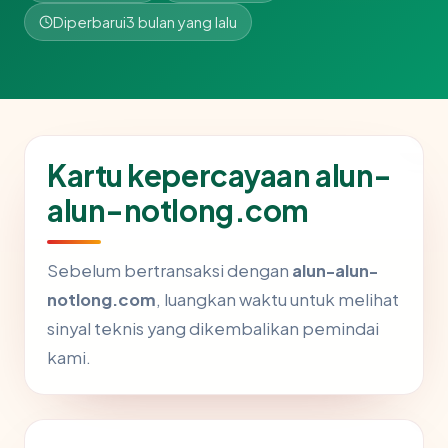
Diperbarui
3 bulan yang lalu
Kartu kepercayaan alun-
alun-notlong.com
Sebelum bertransaksi dengan
alun-alun-
notlong.com
, luangkan waktu untuk melihat
sinyal teknis yang dikembalikan pemindai
kami.