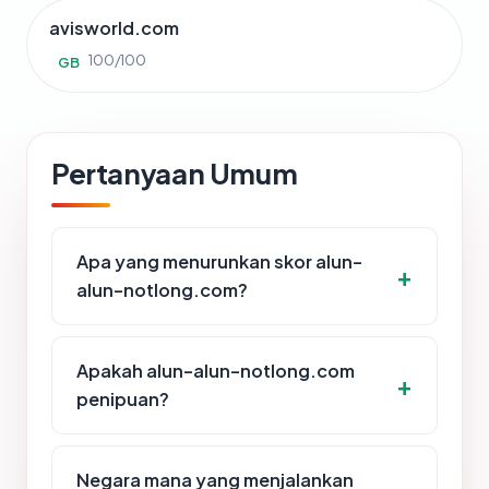
avisworld.com
100/100
GB
Pertanyaan Umum
Apa yang menurunkan skor alun-
alun-notlong.com?
Apakah alun-alun-notlong.com
penipuan?
Negara mana yang menjalankan