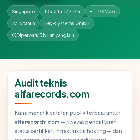
Singapore
103.243.172.195
HTTPS Valid
23.6 tahun
Key-Systems GmbH
Diperbarui
3 bulan yang lalu
Audit teknis
alfarecords.com
Kami menarik catatan publik terbaru untuk
alfarecords.com
— riwayat pendaftaran,
status sertifikat, infrastruktur hosting — dan
menggabungkannya menjadi kartu di