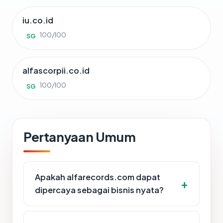
iu.co.id
100/100
SG
alfascorpii.co.id
100/100
SG
Pertanyaan Umum
Apakah alfarecords.com dapat
dipercaya sebagai bisnis nyata?