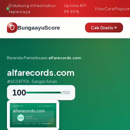
Didukung infrastruktur
Uptime API:
·
Fitur
Cara
Popule
tepercaya
99.95%
BungaayuScore
Cek Gratis
Beranda
›
Pemeriksaan
›
alfarecords.com
alfarecords.com
#6D34F91A · Sangat Aman
100
/ 100