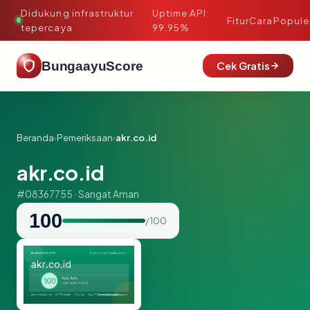
Didukung infrastruktur
Uptime API:
·
Fitur
Cara
Popule
tepercaya
99.95%
BungaayuScore
Cek Gratis
Beranda
›
Pemeriksaan
›
akr.co.id
akr.co.id
#08367755 · Sangat Aman
100
/ 100