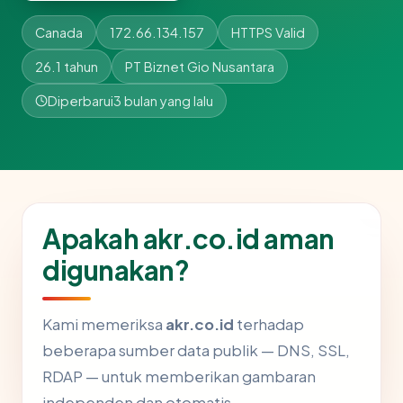
Canada
172.66.134.157
HTTPS Valid
26.1 tahun
PT Biznet Gio Nusantara
Diperbarui
3 bulan yang lalu
Apakah akr.co.id aman
digunakan?
Kami memeriksa
akr.co.id
terhadap
beberapa sumber data publik — DNS, SSL,
RDAP — untuk memberikan gambaran
independen dan otomatis.