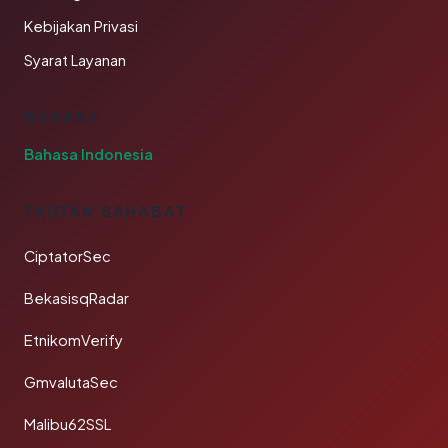
Kebijakan Privasi
Syarat Layanan
BAHASA
Bahasa Indonesia
TAUTAN SAHABAT
CiptatorSec
BekasisqRadar
EtnikomVerify
GmvalutaSec
Malibu62SSL