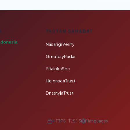
A
TAUTAN SAHABAT
ndonesia
NasarigrVerify
GreatcryRadar
PitalokaSec
HelenscaTrust
DnastyjaTrust
HTTPS · TLS 1.3
1 languages