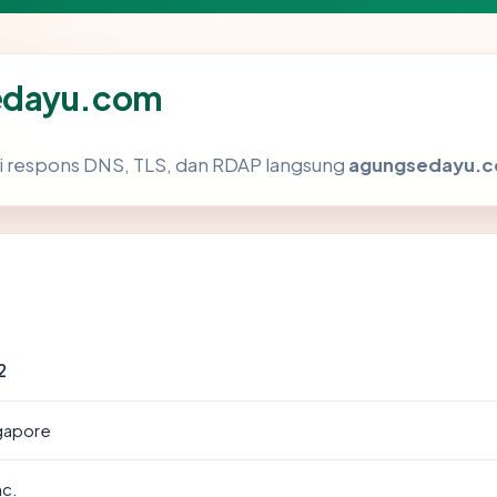
edayu.com
i respons DNS, TLS, dan RDAP langsung
agungsedayu.
2
ngapore
nc.