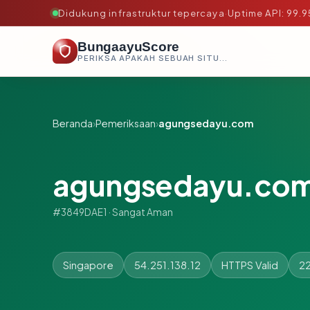
Didukung infrastruktur tepercaya
·
Uptime API: 99.
BungaayuScore
PERIKSA APAKAH SEBUAH SITUS AMAN, TEPERCAYA, DAN TERVERIFIKASI DALAM HITUNGAN DETIK.
Beranda
›
Pemeriksaan
›
agungsedayu.com
agungsedayu.co
#3849DAE1 · Sangat Aman
Singapore
54.251.138.12
HTTPS Valid
22