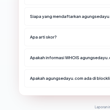
Siapa yang mendaftarkan agungseday
Apa arti skor?
Apakah informasi WHOIS agungsedayu.
Apakah agungsedayu.com ada di blockl
Laporan in