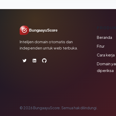
PRODU
BungaayuScore
Beranda
Intelijen domain otomatis dan
Fitur
independen untuk web terbuka.
Cara kerja
Domain ya
diperiksa
© 2026 BungaayuScore. Semua hak dilindungi.