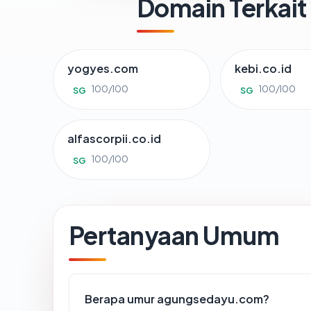
Domain Terkait
yogyes.com
kebi.co.id
100/100
100/100
SG
SG
alfascorpii.co.id
100/100
SG
Pertanyaan Umum
Berapa umur agungsedayu.com?