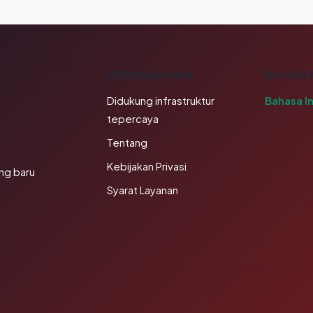
K
PERUSAHAAN
BAHAS
Didukung infrastruktur
Bahasa I
tepercaya
Tentang
Kebijakan Privasi
ng baru
Syarat Layanan