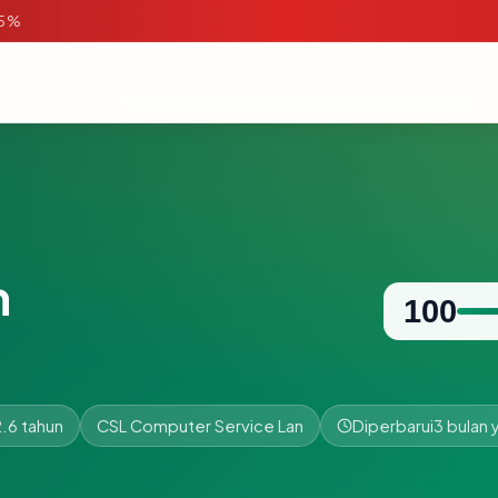
95%
m
100
.6 tahun
CSL Computer Service Lan
Diperbarui
3 bulan 