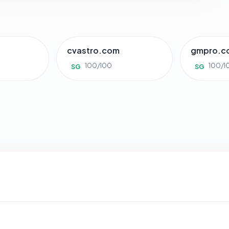
cvastro.com
gmpro.co
100/100
100/1
SG
SG