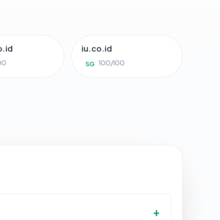
.id
iu.co.id
00
100/100
SG