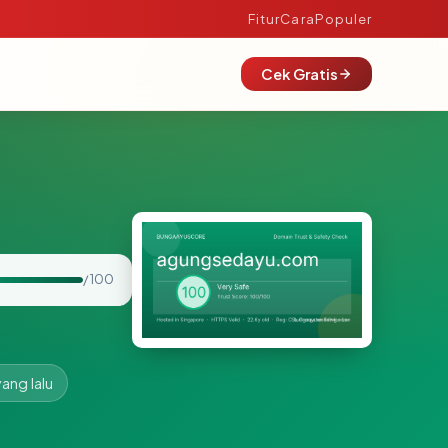
Fitur
Cara
Populer
Cek Gratis
/ 100
yang lalu