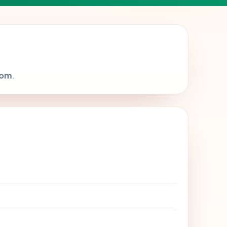
com
.