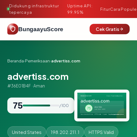
Didukung infrastruktur
Uptime API:
·
Fitur
Cara
Popule
tepercaya
99.95%
BungaayuScore
Cek Gratis
Beranda
›
Pemeriksaan
›
advertiss.com
advertiss.com
#36E01B4F · Aman
75
/ 100
United States
198.202.211.1
HTTPS Valid