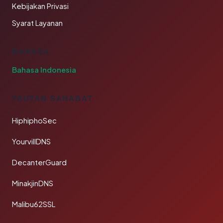
Kebijakan Privasi
Syarat Layanan
BAHASA
Bahasa Indonesia
TAUTAN SAHABAT
HiphiphoSec
YourvillDNS
DecanterGuard
MinakjinDNS
Malibu62SSL