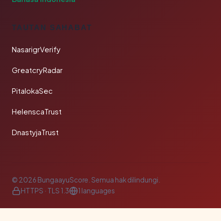
TAUTAN SAHABAT
NasarigrVerify
GreatcryRadar
PitalokaSec
HelenscaTrust
DnastyjaTrust
© 2026 BungaayuScore. Semua hak dilindungi.
HTTPS · TLS 1.3
1 languages