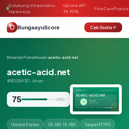
Didukung infrastruktur
Uptime API:
·
Fitur
Cara
Popule
tepercaya
99.95%
BungaayuScore
Cek Gratis
Beranda
›
Pemeriksaan
›
acetic-acid.net
acetic-acid.net
#BD0B43E1 · Aman
75
/ 100
United States
35.185.15.180
Tanpa HTTPS