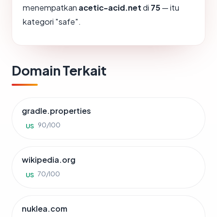
menempatkan
acetic-acid.net
di
75
— itu
kategori "safe".
Domain Terkait
gradle.properties
90/100
US
wikipedia.org
70/100
US
nuklea.com