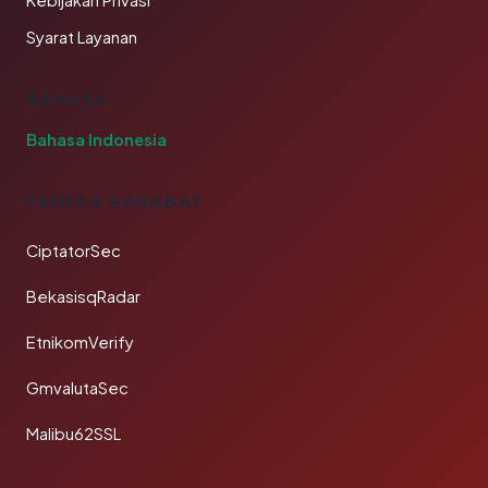
Kebijakan Privasi
Syarat Layanan
BAHASA
Bahasa Indonesia
TAUTAN SAHABAT
CiptatorSec
BekasisqRadar
EtnikomVerify
GmvalutaSec
Malibu62SSL