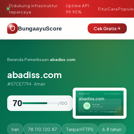
Didukung infrastruktur
Uptime API:
·
Fitur
Cara
Popule
tepercaya
99.95%
BungaayuScore
Cek Gratis
Beranda
›
Pemeriksaan
›
abadiss.com
abadiss.com
#57CE7794 · Aman
70
/ 100
Iran
78.110.120.87
Tanpa HTTPS
6.8 tahun