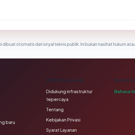
i dibuat otomatis dari sinyal teknis publik. Ini bukan nasihat hukum atau
K
PERUSAHAAN
BAHAS
Didukung infrastruktur
Bahasa I
tepercaya
Tentang
Kebijakan Privasi
ng baru
Syarat Layanan