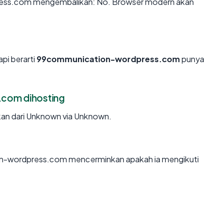
ess.com mengembalikan: No. Browser modern akan
api berarti
99communication-wordpress.com
punya
com dihosting
n dari Unknown via Unknown.
n-wordpress.com mencerminkan apakah ia mengikuti