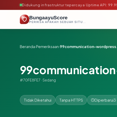
Didukung infrastruktur tepercaya
·
Uptime API: 99.
BungaayuScore
PERIKSA APAKAH SEBUAH SITUS AMAN, TEPERCAYA, DAN TERVERIFIKASI DALAM HITUNGAN DETIK.
Beranda
›
Pemeriksaan
›
99communication-wordpress
99communication
#70FE8FE7 · Sedang
Tidak Diketahui
Tanpa HTTPS
Diperbarui
3