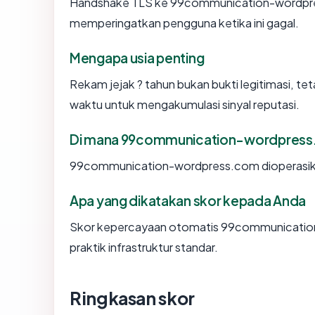
Handshake TLS ke 99communication-wordpr
memperingatkan pengguna ketika ini gagal.
Mengapa usia penting
Rekam jejak ? tahun bukan bukti legitimasi, tet
waktu untuk mengakumulasi sinyal reputasi.
Di mana 99communication-wordpress.
99communication-wordpress.com dioperasika
Apa yang dikatakan skor kepada Anda
Skor kepercayaan otomatis 99communicatio
praktik infrastruktur standar.
Ringkasan skor