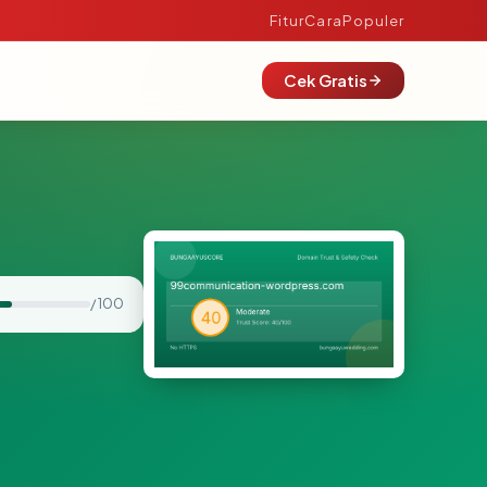
Fitur
Cara
Populer
Cek Gratis
/ 100