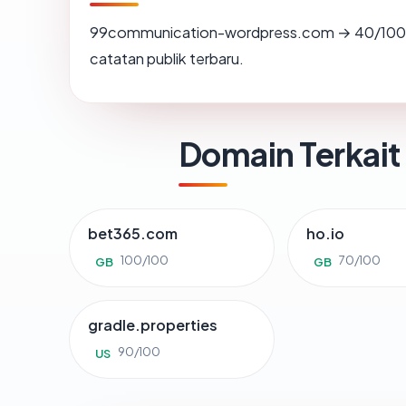
99communication-wordpress.com → 40/100 
catatan publik terbaru.
Domain Terkait
bet365.com
ho.io
100/100
70/100
GB
GB
gradle.properties
90/100
US