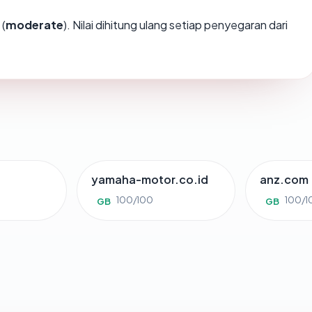
(
moderate
). Nilai dihitung ulang setiap penyegaran dari
yamaha-motor.co.id
anz.com
100/100
100/1
GB
GB