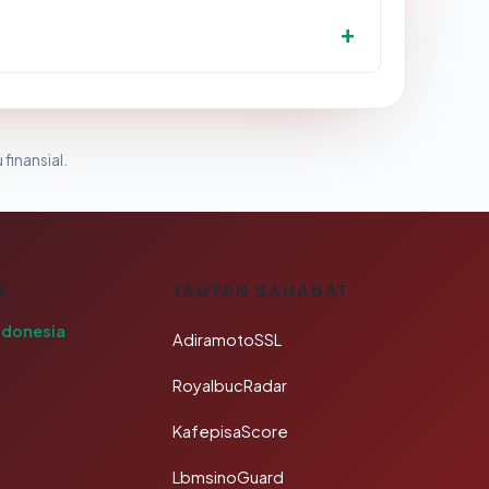
 finansial.
A
TAUTAN SAHABAT
ndonesia
AdiramotoSSL
RoyalbucRadar
KafepisaScore
LbmsinoGuard