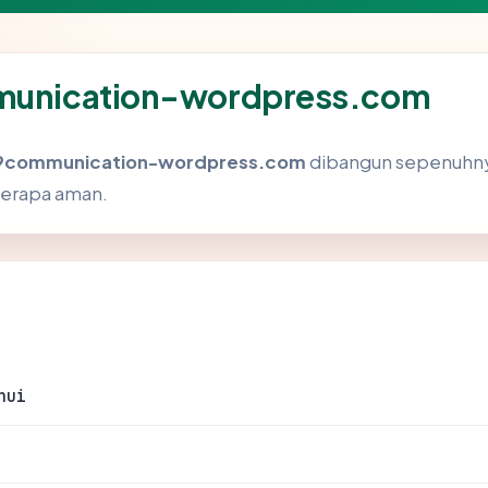
mmunication-wordpress.com
9communication-wordpress.com
dibangun sepenuhnya 
berapa aman.
hui