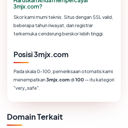
Haruskah Anda mempercayai
3mjx.com?
Skor kami murni teknis. Situs dengan SSL valid,
beberapa tahun riwayat, dan registrar
terkemuka cenderung berskor lebih tinggi.
Posisi 3mjx.com
Pada skala 0-100, pemeriksaan otomatis kami
menempatkan
3mjx.com
di
100
— itu kategori
"very_safe".
Domain Terkait