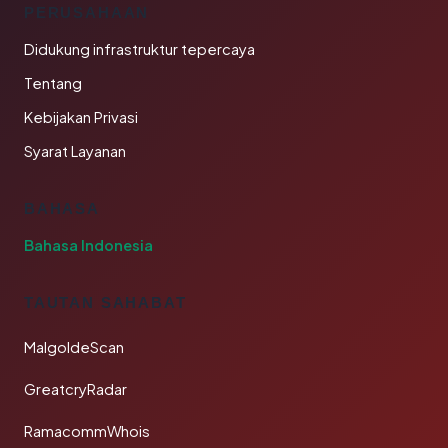
PERUSAHAAN
Didukung infrastruktur tepercaya
Tentang
Kebijakan Privasi
Syarat Layanan
BAHASA
Bahasa Indonesia
TAUTAN SAHABAT
MalgoldeScan
GreatcryRadar
RamacommWhois