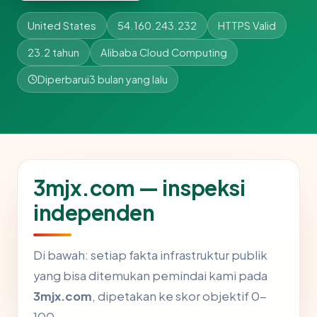
United States
54.160.243.232
HTTPS Valid
23.2 tahun
Alibaba Cloud Computing
Diperbarui
3 bulan yang lalu
3mjx.com — inspeksi
independen
Di bawah: setiap fakta infrastruktur publik
yang bisa ditemukan pemindai kami pada
3mjx.com
, dipetakan ke skor objektif 0-
100.