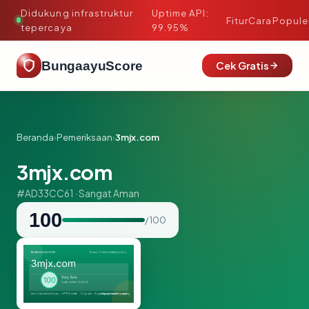
Didukung infrastruktur
Uptime API:
·
Fitur
Cara
Popule
tepercaya
99.95%
BungaayuScore
Cek Gratis
Beranda
›
Pemeriksaan
›
3mjx.com
3mjx.com
#AD33CC61 · Sangat Aman
100
/ 100