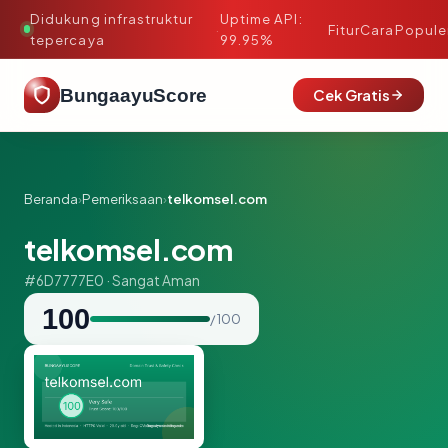
Didukung infrastruktur
Uptime API:
·
Fitur
Cara
Popule
tepercaya
99.95%
BungaayuScore
Cek Gratis
Beranda
›
Pemeriksaan
›
telkomsel.com
telkomsel.com
#6D7777E0 · Sangat Aman
100
/ 100