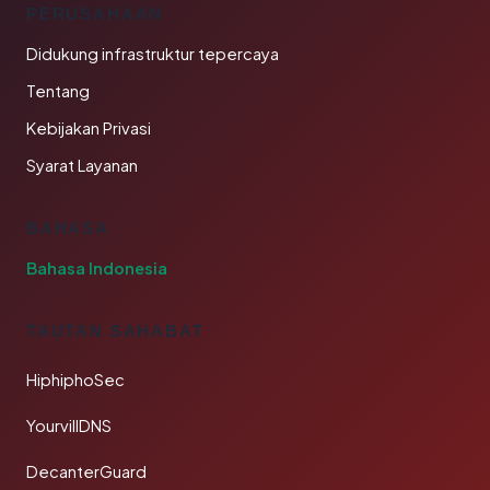
PERUSAHAAN
Didukung infrastruktur tepercaya
Tentang
Kebijakan Privasi
Syarat Layanan
BAHASA
Bahasa Indonesia
TAUTAN SAHABAT
HiphiphoSec
YourvillDNS
DecanterGuard