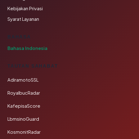
Kebijakan Privasi
Syarat Layanan
BAHASA
Bahasa Indonesia
TAUTAN SAHABAT
AdiramotoSSL
RoyalbucRadar
KafepisaScore
LbmsinoGuard
KosmonitRadar