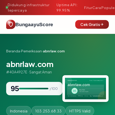
Didukung infrastruktur
Uptime API:
·
Fitur
Cara
Popule
tepercaya
99.95%
BungaayuScore
Cek Gratis
Beranda
›
Pemeriksaan
›
abnrlaw.com
abnrlaw.com
#40A4927E · Sangat Aman
95
/ 100
Indonesia
103.253.68.33
HTTPS Valid